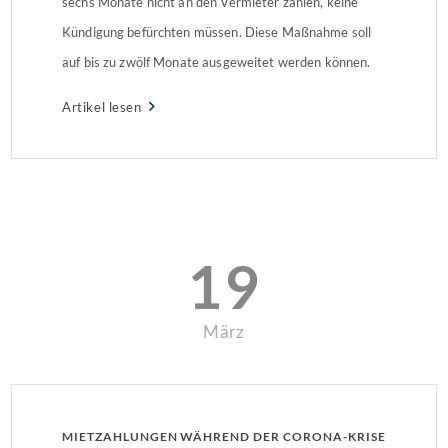
sechs Monate nicht an den Vermieter zahlen, keine
Kündigung befürchten müssen. Diese Maßnahme soll
auf bis zu zwölf Monate ausgeweitet werden können.
Bis zu zwei Jahren sollen sie Zeit haben, die
Artikel lesen
ausstehenden Mieten zu begleichen. Viele private
Vermieter […]
19
März
MIETZAHLUNGEN WÄHREND DER CORONA-KRISE