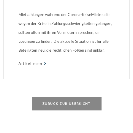
Mietzahlungen während der Corona-KriseMieter, die
wegen der Krise in Zahlungsschwierigkeiten gelangen,
sollten offen mit ihren Vermietern sprechen, um
Lösungen zu finden. Die aktuelle Situation ist für alle
Beteiligten neu; die rechtlichen Folgen sind unklar.
Finanzielle Engpässe möglichSowohl bei
Artikel lesen
Gewerbetreibenden als auch bei privaten Mietern kann
es derzeit zu finanziellen Engpässen kommen. Fehlende
Aufträge, Betriebsschließungen, Kurzarbeit […]
ZURÜCK ZUR ÜBERSICHT