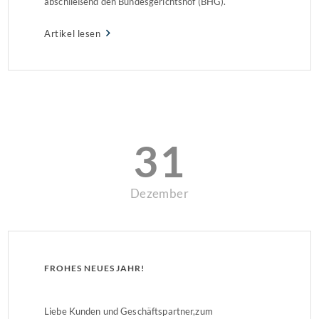
abschließend den Bundesgerichtshof (BHG).
Wärmebrücken begünstigen SchimmelbildungDie
Artikel lesen
Wohnungen aus den 1960er und 1970er Jahren
entsprechen den damaligen Normen und Vorschriften.
Die Mieter gaben an, dass existierende Wärmebrücken
die Schimmelpilzbildung – vor […]
31
Dezember
FROHES NEUES JAHR!
Liebe Kunden und Geschäftspartner,zum