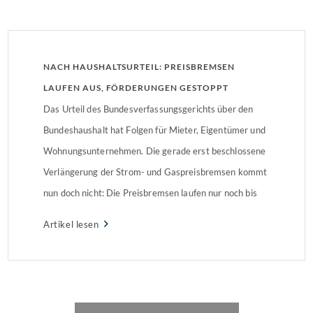
NACH HAUSHALTSURTEIL: PREISBREMSEN
LAUFEN AUS, FÖRDERUNGEN GESTOPPT
Das Urteil des Bundesverfassungsgerichts über den
Bundeshaushalt hat Folgen für Mieter, Eigentümer und
Wohnungsunternehmen. Die gerade erst beschlossene
Verlängerung der Strom- und Gaspreisbremsen kommt
nun doch nicht: Die Preisbremsen laufen nur noch bis
Ende des Jahres. Zudem wurden Förderprogramme der
Artikel lesen
KfW-Bank gestoppt, die den Bereich Wohnen und
Bauen betreffen.