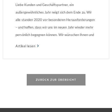
Liebe Kunden und Geschäftspartner, ein
außergewöhnliches Jahr neigt sich dem Ende zu. Wir
alle standen 2020 vor besonderen Herausforderungen
– und hoffen, dass wir uns im neuen Jahr wieder mehr
persönlich begegnen können. Wir wünschen Ihnen und
uns allen Mut, Hoffnung und Weitblick für das neue
Artikel lesen
Jahr. Dieses Jahr hat uns wieder einmal deutlich
gemacht, […]
ZURÜCK ZUR ÜBERSICHT