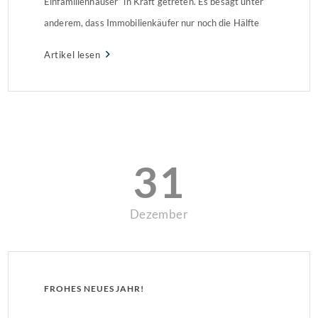
Einfamilienhäuser“ in Kraft getreten. Es besagt unter
anderem, dass Immobilienkäufer nur noch die Hälfte
der Maklerkosten übernehmen müssen. Teilung der
Artikel lesen
ProvisionIn vielen Bundesländern mussten
Immobilienkäufer bislang die Maklerkosten allein
übernehmen, vor allem Käufer in Berlin, […]
31
Dezember
FROHES NEUES JAHR!