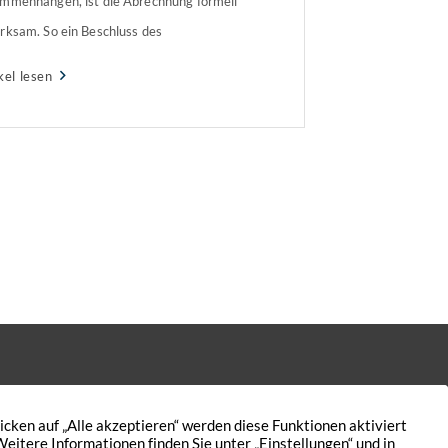
mmenhängen, ist die Abrechnung formell
rksam. So ein Beschluss des
esgerichtshofs (BGH). Der Fall: Mieterin
kel lesen
t Nachforderung nicht Die Vermieterin einer
ung stellte mit der
iebskostenabrechnung für das Jahr 2014
 Nachforderung an ihre Mieterin. Diese
ielt den nicht weiter erläuterten […]
Kontakt
Nutzungsbedingungen