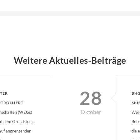
Weitere Aktuelles-Beiträge
28
TER
BHG
NTROLLIERT
MÜS
Oktober
schaften (WEGs)
Werd
auf dem Grundstück
Betr
 auf angrenzenden
die 