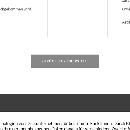
r
zusa
nachgekommen wird.
unwi
st ausführen oder
Bund
Arti
gen. Eine wichtige
zahl
Reform: Seit dem
Wohn
Betr
t mehr auf ihre
eine
 nimmt […]
enth
ZURÜCK ZUR ÜBERSICHT
 den Wunsch Ihre Immobilie zu
Peterskath 21