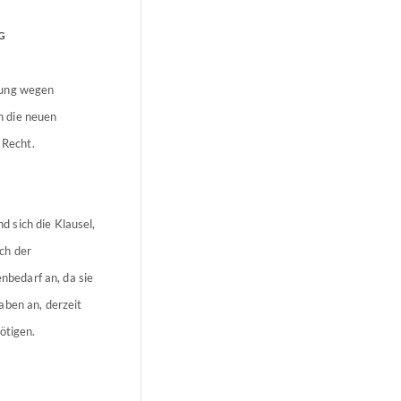
G
gung wegen
n die neuen
 Recht.
 sich die Klausel,
ch der
bedarf an, da sie
aben an, derzeit
ötigen.