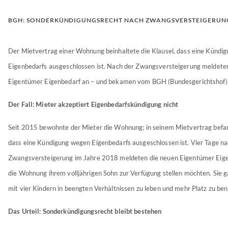
BGH: SONDERKÜNDIGUNGSRECHT NACH ZWANGSVERSTEIGERUN
Der Mietvertrag einer Wohnung beinhaltete die Klausel, dass eine Kündi
Eigenbedarfs ausgeschlossen ist. Nach der Zwangsversteigerung meldete
Eigentümer Eigenbedarf an – und bekamen vom BGH (Bundesgerichtshof)
Der Fall: Mieter akzeptiert Eigenbedarfskündigung nicht
Seit 2015 bewohnte der Mieter die Wohnung; in seinem Mietvertrag befand
dass eine Kündigung wegen Eigenbedarfs ausgeschlossen ist. Vier Tage na
Zwangsversteigerung im Jahre 2018 meldeten die neuen Eigentümer Eigen
die Wohnung ihrem volljährigen Sohn zur Verfügung stellen möchten. Sie g
mit vier Kindern in beengten Verhältnissen zu leben und mehr Platz zu ben
Das Urteil: Sonderkündigungsrecht bleibt bestehen