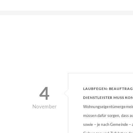
4
LAUBFEGEN: BEAUFTRAG
DIENSTLEISTER MUSS KO
November
WERDEN
Wohnungseigentümergemein
müssen dafür sorgen, dass 
sowie – je nach Gemeinde –