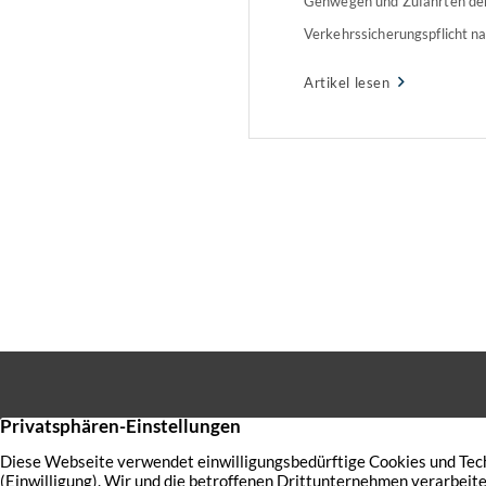
Gehwegen und Zufahrten de
Verkehrssicherungspflicht 
Die Arbeiten können sie selb
Artikel lesen
einen Dienstleister beauftra
Neuerung kam mit der WEG-
01.12.2020 können WEGs
Schadenersatzansprüche nich
Verwalter abwälzen. Reform
Sie haben