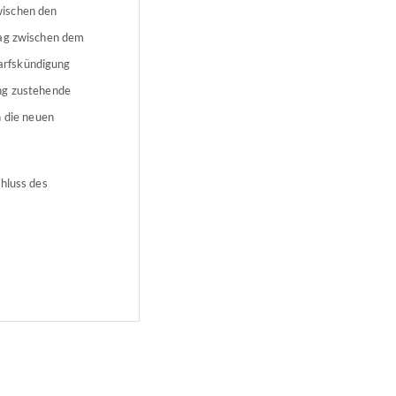
wischen den
rag zwischen dem
arfskündigung
ung zustehende
 die neuen
chluss des