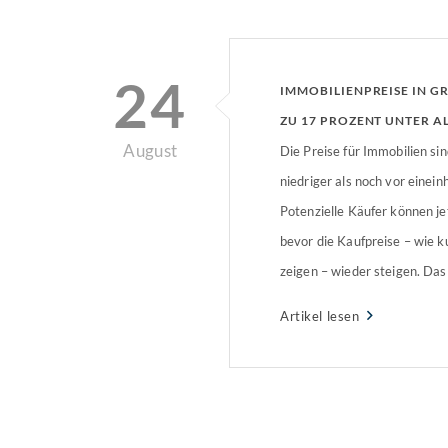
24
IMMOBILIENPREISE IN GRO
U 17 PROZENT UNTER A
August
Die Preise für Immobilien sin
niedriger als noch vor einein
Potenzielle Käufer können je
bevor die Kaufpreise – wie k
zeigen – wieder steigen. Das
des Maklerportals immowelt,
Artikel lesen
aktuellen Immobilienpreise 
deutsche Großstädte mit de
Allzeithoch verglichen wurde