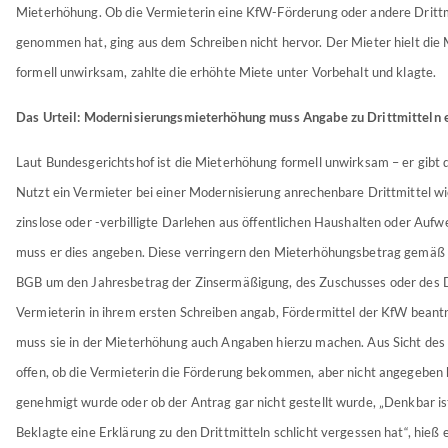
Mieterhöhung. Ob die Vermieterin eine KfW-Förderung oder andere Drittm
genommen hat, ging aus dem Schreiben nicht hervor. Der Mieter hielt die
formell unwirksam, zahlte die erhöhte Miete unter Vorbehalt und klagte.
Das Urteil: Modernisierungsmieterhöhung muss Angabe zu Drittmitteln 
Laut Bundesgerichtshof ist die Mieterhöhung formell unwirksam – er gibt
Nutzt ein Vermieter bei einer Modernisierung anrechenbare Drittmittel wi
zinslose oder -verbilligte Darlehen aus öffentlichen Haushalten oder Aufw
muss er dies angeben. Diese verringern den Mieterhöhungsbetrag gemäß 
BGB um den Jahresbetrag der Zinsermäßigung, des Zuschusses oder des D
Vermieterin in ihrem ersten Schreiben angab, Fördermittel der KfW beant
muss sie in der Mieterhöhung auch Angaben hierzu machen. Aus Sicht des
offen, ob die Vermieterin die Förderung bekommen, aber nicht angegeben h
genehmigt wurde oder ob der Antrag gar nicht gestellt wurde, „Denkbar ist
Beklagte eine Erklärung zu den Drittmitteln schlicht vergessen hat“, hieß e