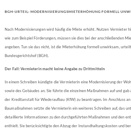
BGH-URTEIL: MODERNISIERUNGSMIETERHÖHUNG FORMELL UNW
Nach Modernisierungen wird häufig die Miete erhöht. Nutzen Vermieter hie
wie zum Beispiel Förderungen, müssen sie dies bei der anschließenden M
angeben. Tun sie das nicht, ist die Mieterhöhung formell unwirksam, urteil
Bundesgerichtshof (BGH).
Der Fall: Vermieterin macht keine Angabe zu Drittmitteln
In einem Schreiben kündigte die Vermieterin eine Modernisierung der Wo
sowie des Gebäudes an. Sie führte die einzelnen Maßnahmen auf und gab a
der Kreditanstalt für Wiederaufbau (KfW) zu beantragen. Im Anschluss an
Baumaßnahmen setzte die Vermieterin ein weiteres Schreiben auf, das u
detaillierte Informationen zu den durchgeführten Maßnahmen und den en
enthielt. Sie berücksichtigte den Abzug der Instandhaltungskosten und be