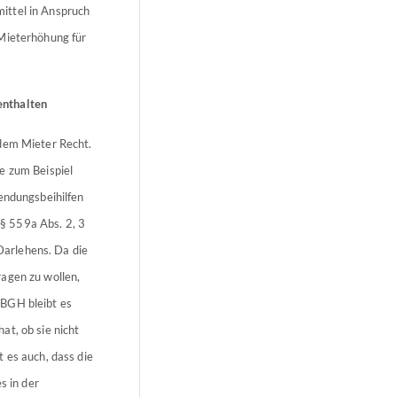
ittel in Anspruch
 Mieterhöhung für
enthalten
 dem Mieter Recht.
e zum Beispiel
endungsbeihilfen
§ 559a Abs. 2, 3
arlehens. Da die
ragen zu wollen,
 BGH bleibt es
at, ob sie nicht
 es auch, dass die
s in der