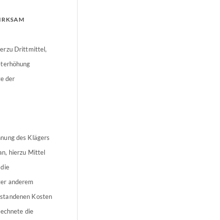
IRKSAM
rzu Drittmittel,
ieterhöhung
te der
hnung des Klägers
n, hierzu Mittel
 die
nter anderem
tstandenen Kosten
rechnete die