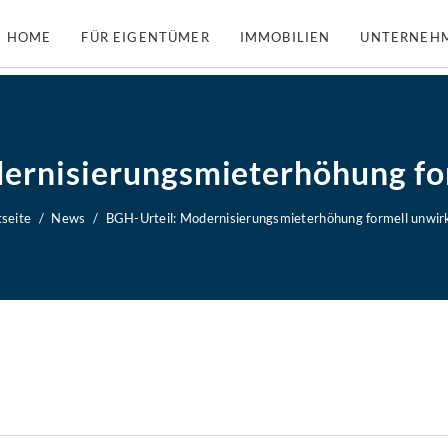
HOME
FÜR EIGENTÜMER
IMMOBILIEN
UNTERNEH
ernisierungsmieterhöhung f
tseite
News
BGH-Urteil: Modernisierungsmieterhöhung formell unwi