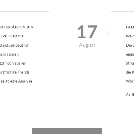
17
SSSTÄDTEN BIS Z
FAL
LLZEITHOCH
WEC
August
d aktuell deutlich
Die 
halb Jahren.
eini
tzt noch sparen
Stro
urzfristige Trends
die 
 zeigt eine Analyse
Wora
 bei der die
Arti
für ausgewählte
m jeweiligen
n.