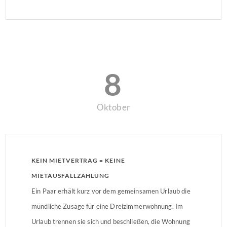
Sohn die andere Hälfte und renovierte diese in
Eigenleistung, um das gesamte Haus als einheitliche
[…]
8
Oktober
KEIN MIETVERTRAG = KEINE
MIETAUSFALLZAHLUNG
Ein Paar erhält kurz vor dem gemeinsamen Urlaub die
mündliche Zusage für eine Dreizimmerwohnung. Im
Urlaub trennen sie sich und beschließen, die Wohnung