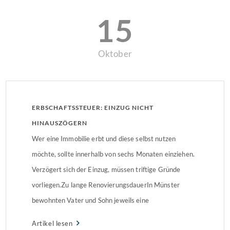
15
Oktober
ERBSCHAFTSSTEUER: EINZUG NICHT
HINAUSZÖGERN
Wer eine Immobilie erbt und diese selbst nutzen
möchte, sollte innerhalb von sechs Monaten einziehen.
Verzögert sich der Einzug, müssen triftige Gründe
vorliegen.Zu lange RenovierungsdauerIn Münster
bewohnten Vater und Sohn jeweils eine
Doppelhaushälfte. Nach dem Tod des Vaters erbte der
Artikel lesen