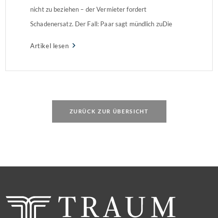
nicht zu beziehen – der Vermieter fordert
Schadenersatz. Der Fall: Paar sagt mündlich zuDie
Wohnung sollte zum 1. Oktober vermietet werden, am
Artikel lesen
5. September erteilte der Makler dem Paar telefonisch
die Zusage. […]
ZURÜCK ZUR ÜBERSICHT