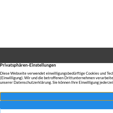
Einheitliche Regelung voraus
Berlin, Brandenburg, Breme
sowie […]
Sie haben
verkaufe
auch Ihre 
bestmögli