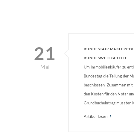
21
BUNDESTAG: MAKLERCO
BUNDESWEIT GETEILT
Mai
Um Immobilienkäufer zu entl
Bundestag die Teilung der M
beschlossen. Zusammen mit 
den Kosten für den Notar un
Grundbucheintrag mussten 
Kaufnebenkosten in Höhe vo
Artikel lesen
Prozent aufbringen. In Zukunf
Verkäufer und Käufer die Cou