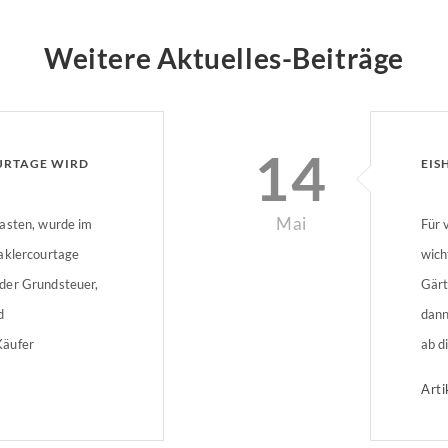
Weitere Aktuelles-Beiträge
14
URTAGE WIRD
EIS
Mai
asten, wurde im
Für 
aklercourtage
wich
der Grundsteuer,
Gärt
d
dann
Käufer
ab d
n neun bis 16
Vorb
Arti
t sollen sich
und 
rtage teilen.
werd