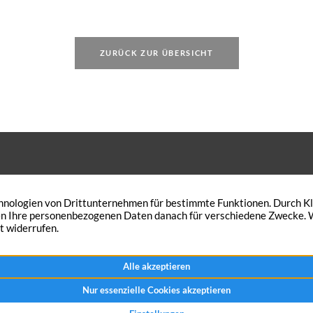
sichtlich ab 2021In
die 
n, Hamburg, Hessen
Bäum
ZURÜCK ZUR ÜBERSICHT
 den Wunsch Ihre Immobilie zu
Peterskath 21
n? Traumimmobilien-NRW verkauft
46562 Voerde
Immobilie in kürzester Zeit – zum
+49 2855 921444
chen Preis.
Nachricht senden