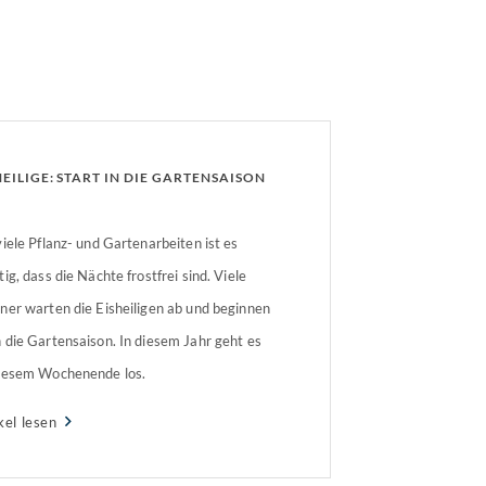
HEILIGE: START IN DIE GARTENSAISON
viele Pflanz- und Gartenarbeiten ist es
tig, dass die Nächte frostfrei sind. Viele
ner warten die Eisheiligen ab und beginnen
 die Gartensaison. In diesem Jahr geht es
iesem Wochenende los.
ereitungenZunächst sollten Reinigungs-
kel lesen
ggf. Wartungsarbeiten vorgenommen
en. Ist das Vogelhaus noch intakt? Weist