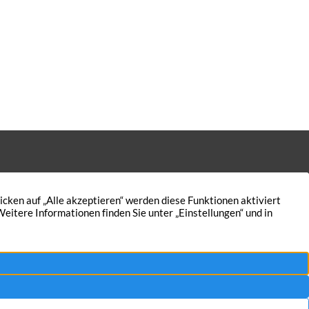
Gartenhütte Witterungsschäden auf?
e, Sträucher und Hecken […]
Kontakt
Nutzungsbedingungen
Aktuelles
Datenschutz
5
Immobilien
Impressum
AGB