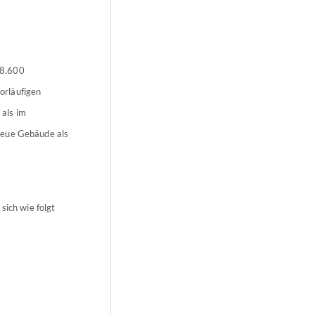
78.600
orläufigen
als im
neue Gebäude als
ich wie folgt