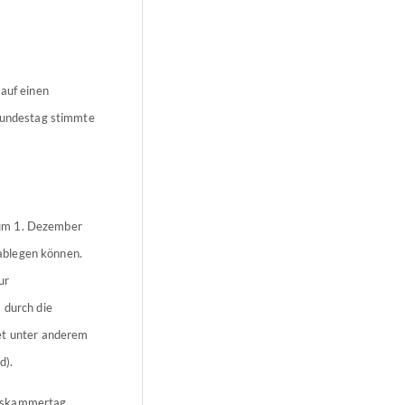
auf einen
 Bundestag stimmte
 zum 1. Dezember
ablegen können.
ur
 durch die
t unter anderem
d).
elskammertag