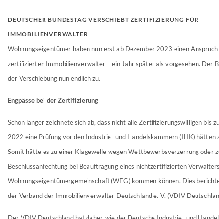
DEUTSCHER BUNDESTAG VERSCHIEBT ZERTIFIZIERUNG FÜR
IMMOBILIENVERWALTER
Wohnungseigentümer haben nun erst ab Dezember 2023 einen Anspruch 
zertifizierten Immobilienverwalter – ein Jahr später als vorgesehen. Der
der Verschiebung nun endlich zu.
Engpässe bei der Zertifizierung
Schon länger zeichnete sich ab, dass nicht alle Zertifizierungswilligen bis
2022 eine Prüfung vor den Industrie- und Handelskammern (IHK) hätten 
Somit hätte es zu einer Klagewelle wegen Wettbewerbsverzerrung oder z
Beschlussanfechtung bei Beauftragung eines nichtzertifizierten Verwalters
Wohnungseigentümergemeinschaft (WEG) kommen können. Dies berichte
der Verband der Immobilienverwalter Deutschland e. V. (VDIV Deutschlan
Der VDIV Deutschland hat daher, wie der Deutsche Industrie- und Hand