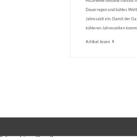
Hitzewelle beinahe nahtlos i
Dauerregen und kühles Wette
Jahreszeit ein. Damit der Ga
kühleren Jahreszeiten kommt
einiges zu tun.
Artikel lesen