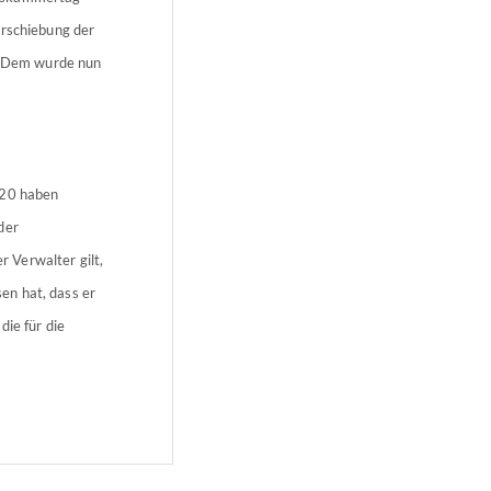
erschiebung der
n. Dem wurde nun
020 haben
der
 Verwalter gilt,
en hat, dass er
die für die