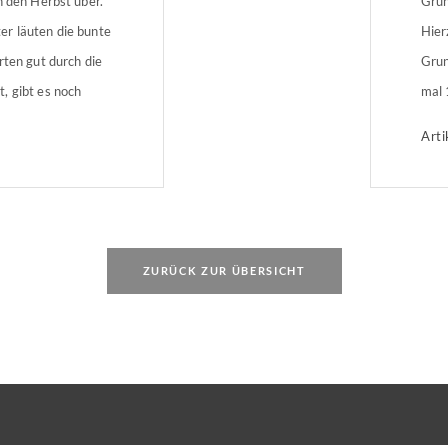
n den Herbst über.
Grun
r läuten die bunte
Hier
rten gut durch die
Grun
, gibt es noch
mal 
jetz
Arti
ZURÜCK ZUR ÜBERSICHT