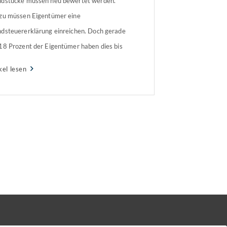
dstücke müssen neu bewertet werden.
zu müssen Eigentümer eine
dsteuererklärung einreichen. Doch gerade
18 Prozent der Eigentümer haben dies bis
t erledigt – die Frist endet in sieben Wochen.
kel lesen