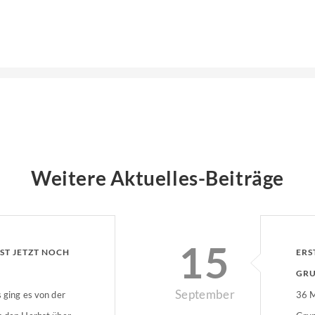
Weitere Aktuelles-Beiträge
15
IST JETZT NOCH
ERS
GRU
September
s ging es von der
EIN
36 M