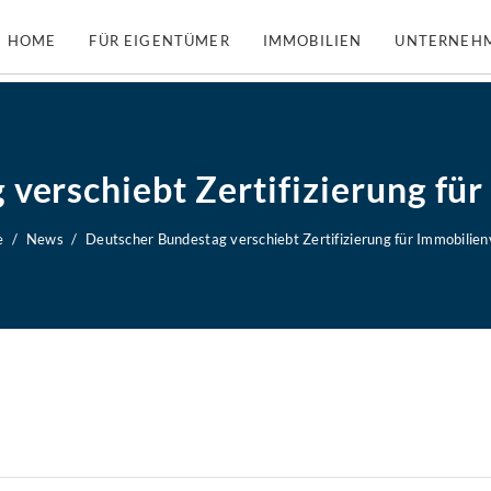
HOME
FÜR EIGENTÜMER
IMMOBILIEN
UNTERNEH
verschiebt Zertifizierung fü
e
News
Deutscher Bundestag verschiebt Zertifizierung für Immobilie