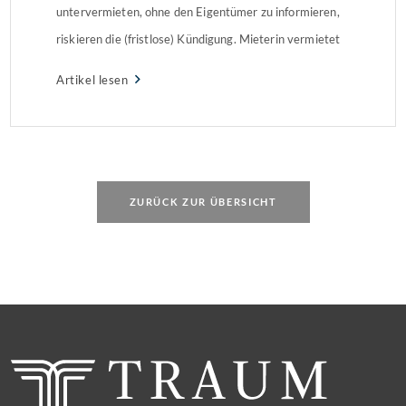
untervermieten, ohne den Eigentümer zu informieren,
riskieren die (fristlose) Kündigung. Mieterin vermietet
einzelnes Zimmer Die Mieterin einer 5-Zimmer-
Artikel lesen
Wohnung in Berlin vermietete eines der Zimmer
regelmäßig über ein Internetportal an Touristen. Als die
Vermieter davon erfuhren, baten […]
ZURÜCK ZUR ÜBERSICHT