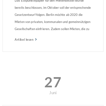
Das Eckpunktepapier für den Mietendeckel wurde
bereits beschlossen, im Oktober soll der entsprechende
Gesetzentwurf folgen. Berlin möchte ab 2020 die
Mieten von privaten, kommunalen und gemeinnützigen
Gesellschaften einfrieren. Zudem sollen Mieten, die zu
diesem Zeitpunkt eine Höchstgrenze überschreiten,
Artikel lesen
abgesenkt werden – ansonsten drohen Bußgelder in
Höhe von bis zu 500.000 Euro. Der Mietendeckel soll
zunächst […]
27
Juni