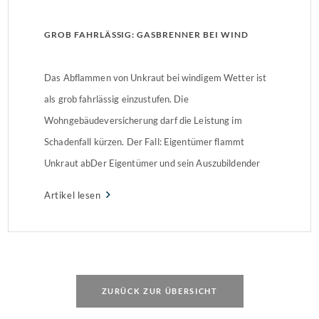
GROB FAHRLÄSSIG: GASBRENNER BEI WIND
Das Abflammen von Unkraut bei windigem Wetter ist
als grob fahrlässig einzustufen. Die
Wohngebäudeversicherung darf die Leistung im
Schadenfall kürzen. Der Fall: Eigentümer flammt
Unkraut abDer Eigentümer und sein Auszubildender
entfernten Unkraut aus Pflasterfugen mit Gasbrenner
Artikel lesen
und Hochdruckreiniger. Während der Gartenarbeit
entzündeten Funken eine Hecke. Das Feuer griff auf
das Wohngebäude über und verursachte einen […]
ZURÜCK ZUR ÜBERSICHT