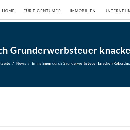
HOME
FÜR EIGENTÜMER
IMMOBILIEN
UNTERNEH
ch Grunderwerbsteuer knack
tseite
News
Einnahmen durch Grunderwerbsteuer knacken Rekordm