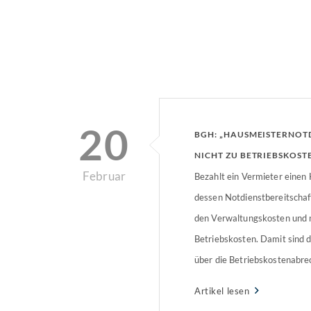
20
BGH: „HAUSMEISTERNOT
NICHT ZU BETRIEBSKOST
Februar
Bezahlt ein Vermieter einen
dessen Notdienstbereitschaft
den Verwaltungskosten und n
Betriebskosten. Damit sind d
über die Betriebskostenabre
Dies entschied der Bundesge
Artikel lesen
(BGH).Der Fall: Vermieterin 