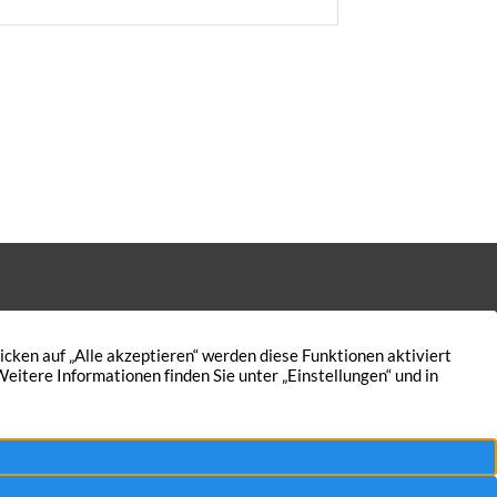
verhältnisses insgesamt vier
erhöhungen. Hierbei ging sie von rund 114
ratmetern aus. Der Mieter stimmte allen
Kontakt
Nutzungsbedingungen
Aktuelles
Datenschutz
5
Immobilien
Impressum
AGB