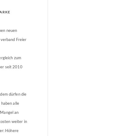
ARKE
nen neuen
sverband Freier
ergleich zum
er seit 2010
tdem dürfen die
 haben alle
 Mangel an
osten weiter in
ter: Höhere