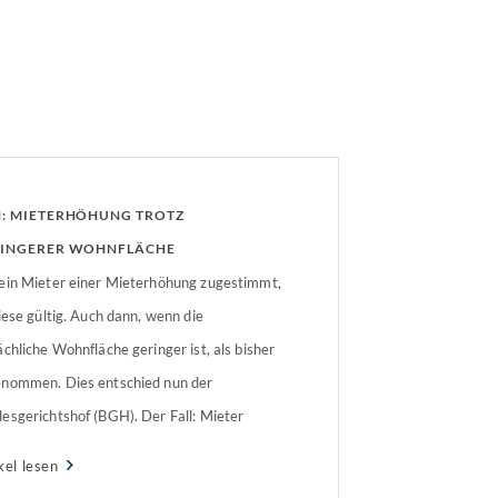
: MIETERHÖHUNG TROTZ
INGERER WOHNFLÄCHE
ein Mieter einer Mieterhöhung zugestimmt,
diese gültig. Auch dann, wenn die
ächliche Wohnfläche geringer ist, als bisher
nommen. Dies entschied nun der
esgerichtshof (BGH). Der Fall: Mieter
mte vier Mieterhöhungen zuEine
kel lesen
ieterin begehrte über die Jahre des