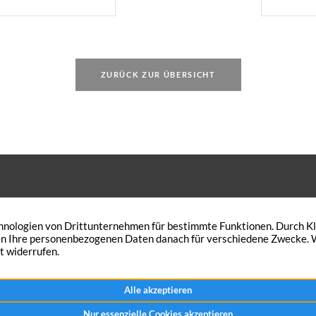
Miet
er Vermieterin
Miet
thielt unter
Quad
eister-
[…]
ZURÜCK ZUR ÜBERSICHT
trag in Höhe von
 den Wunsch Ihre Immobilie zu
Peterskath 21
n? Traumimmobilien-NRW verkauft
46562 Voerde
Immobilie in kürzester Zeit – zum
+49 2855 921444
chen Preis.
Nachricht senden