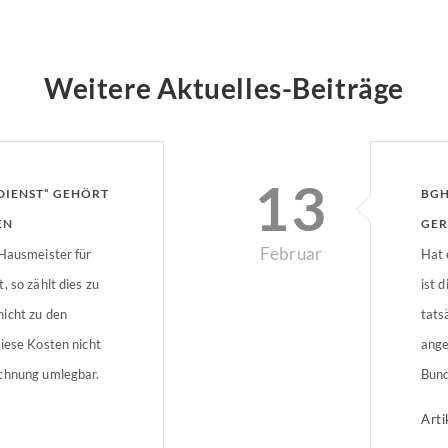
Weitere Aktuelles-Beiträge
13
DIENST“ GEHÖRT
BGH
EN
GER
Februar
 Hausmeister für
Hat 
, so zählt dies zu
ist 
icht zu den
tats
iese Kosten nicht
ange
chnung umlegbar.
Bund
richtshof
stim
Arti
legt
Verm