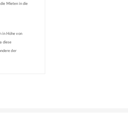
ie Mieten in die
n in Höhe von
a diese
ondere der