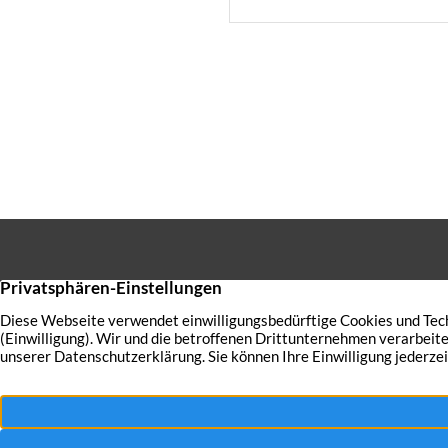
„Notdienstpauschale“ umDie
Betriebskostenabrechnung d
eines Mehrfamilienhauses en
anderem den Posten „Hausm
Notdienstpauschale“. Den Be
knapp […]
Sie haben
verkaufe
auch Ihre 
bestmögli