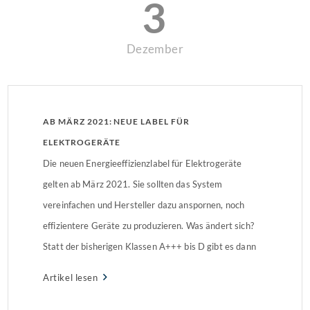
3
Dezember
AB MÄRZ 2021: NEUE LABEL FÜR
ELEKTROGERÄTE
Die neuen Energieeffizienzlabel für Elektrogeräte
gelten ab März 2021. Sie sollten das System
vereinfachen und Hersteller dazu anspornen, noch
effizientere Geräte zu produzieren. Was ändert sich?
Statt der bisherigen Klassen A+++ bis D gibt es dann
nur noch klare Abstufungen von A bis G, ohne Plus-
Artikel lesen
Klassen. Gleichzeitig müssen neue Geräte schneller zu
reparieren und Ersatzteile besser […]