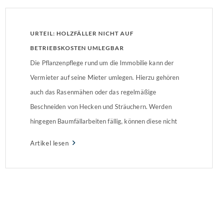
URTEIL: HOLZFÄLLER NICHT AUF
BETRIEBSKOSTEN UMLEGBAR
Die Pflanzenpflege rund um die Immobilie kann der
Vermieter auf seine Mieter umlegen. Hierzu gehören
auch das Rasenmähen oder das regelmäßige
Beschneiden von Hecken und Sträuchern. Werden
hingegen Baumfällarbeiten fällig, können diese nicht
über die Betriebskosten abgerechnet werden,
Artikel lesen
entschied das Amtsgericht Leipzig. Der Fall: Vermieter
ließ zwei Bäume fällenIm Fall vor dem Amtsgericht
Leipzig stritten […]