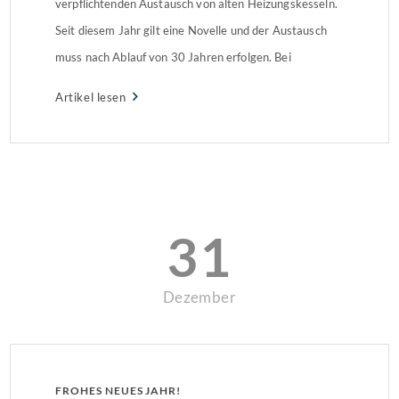
verpflichtenden Austausch von alten Heizungskesseln.
Seit diesem Jahr gilt eine Novelle und der Austausch
muss nach Ablauf von 30 Jahren erfolgen. Bei
Nichtbeachtung drohen hohe Bußgelder – doch es gibt
Artikel lesen
Ausnahmen und Fördermöglichkeiten.
31
Dezember
FROHES NEUES JAHR!