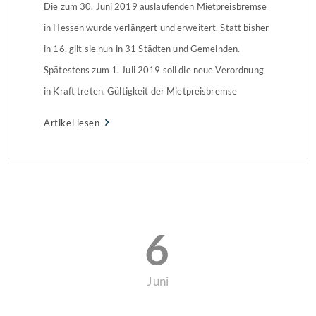
Die zum 30. Juni 2019 auslaufenden Mietpreisbremse
in Hessen wurde verlängert und erweitert. Statt bisher
in 16, gilt sie nun in 31 Städten und Gemeinden.
Spätestens zum 1. Juli 2019 soll die neue Verordnung
in Kraft treten. Gültigkeit der Mietpreisbremse
strittigDas Landgericht Frankfurt erklärte die
Artikel lesen
Mietpreisbremse in Hessen bereits im März 2018 für
ungültig, da […]
6
Juni