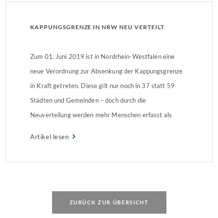
KAPPUNGSGRENZE IN NRW NEU VERTEILT
Zum 01. Juni 2019 ist in Nordrhein-Westfalen eine
neue Verordnung zur Absenkung der Kappungsgrenze
in Kraft getreten. Diese gilt nur noch in 37 statt 59
Städten und Gemeinden – doch durch die
Neuverteilung werden mehr Menschen erfasst als
zuvor. Neue Verordnung gilt 13 MonateIn der neuen
Artikel lesen
Verordnung ist die Kappungsgrenze für
Mieterhöhungen in 37 Städten […]
ZURÜCK ZUR ÜBERSICHT