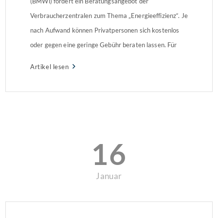
(BMWi) fördert ein Beratungsangebot der
Verbraucherzentralen zum Thema „Energieeffizienz“. Je
nach Aufwand können Privatpersonen sich kostenlos
oder gegen eine geringe Gebühr beraten lassen. Für
einkommensschwache Haushalte ist das gesamte
Artikel lesen
Angebot kostenfrei. Verschiedene BeratungsmodelleZu
den Themen Strom- oder Heizkostensparen,
Wärmedämmung oder erneuerbare Energien beraten
deutschlandweit etwa 500 unabhängige
Energieberater. Die […]
16
Januar