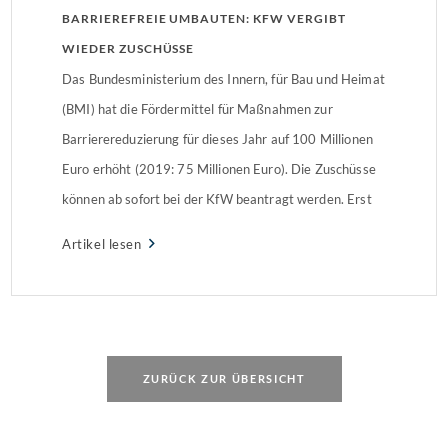
BARRIEREFREIE UMBAUTEN: KFW VERGIBT
WIEDER ZUSCHÜSSE
Das Bundesministerium des Innern, für Bau und Heimat
(BMI) hat die Fördermittel für Maßnahmen zur
Barrierereduzierung für dieses Jahr auf 100 Millionen
Euro erhöht (2019: 75 Millionen Euro). Die Zuschüsse
können ab sofort bei der KfW beantragt werden. Erst
beantragen, dann umbauenTypische Umbauten sind der
Artikel lesen
Einbau einer bodengleichen Dusche, das Entfernen von
Türschwellen oder der […]
ZURÜCK ZUR ÜBERSICHT