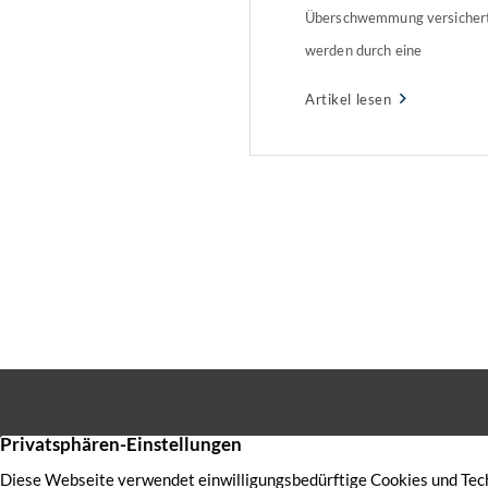
Überschwemmung versichert
werden durch eine
Elementarschadenversicheru
Artikel lesen
in der Regel nicht separat, s
zusammen mit einer Gebäud
abzuschließen ist. Wozu eine
Elementarschadenversicheru
Katastrophen wie aktuell in 
in Nordrhein-Westfalen zahlt