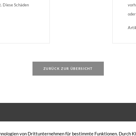
. Diese Schäden
vorh
oder
ng abgedeckt, die
Ware
Arti
ondern nur
gete
eversicherung
Fens
drau
ng? Im Fall von
refl
Rheinland-Pfalz und
ZURÜCK ZUR ÜBERSICHT
 eine […]