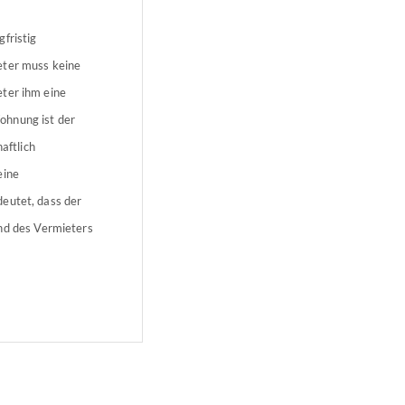
fristig
eter muss keine
eter ihm eine
ohnung ist der
aftlich
eine
deutet, dass der
d des Vermieters