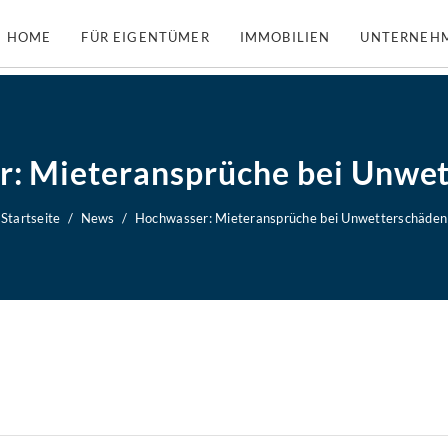
HOME
FÜR EIGENTÜMER
IMMOBILIEN
UNTERNEH
: Mieteransprüche bei Unwe
Startseite
News
Hochwasser: Mieteransprüche bei Unwetterschäden