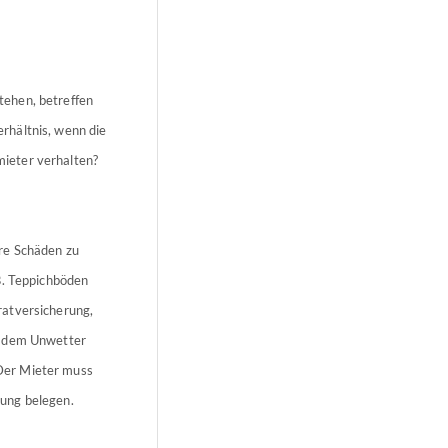
tehen, betreffen
rhältnis, wenn die
ieter verhalten?
re Schäden zu
B. Teppichböden
ratversicherung,
h dem Unwetter
Der Mieter muss
ung belegen.