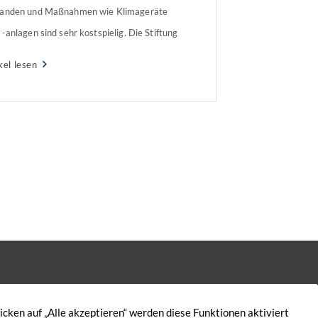
anden und Maßnahmen wie Klimageräte
 -anlagen sind sehr kostspielig. Die Stiftung
ntest hat nun Sonnenschutzfolien
kel lesen
stet. Diese werden von außen an die
ter angebracht und sollen die Hitze
ßen halten. Doch funktioniert das? Folien
ektieren die […]