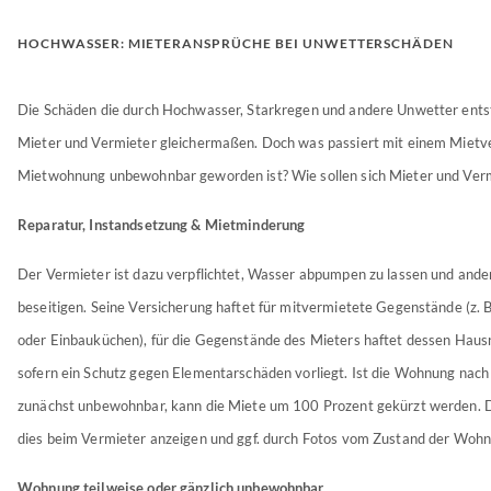
HOCHWASSER: MIETERANSPRÜCHE BEI UNWETTERSCHÄDEN
Die Schäden die durch Hochwasser, Starkregen und andere Unwetter ents
Mieter und Vermieter gleichermaßen. Doch was passiert mit einem Mietve
Mietwohnung unbewohnbar geworden ist? Wie sollen sich Mieter und Verm
Reparatur, Instandsetzung & Mietminderung
Der Vermieter ist dazu verpflichtet, Wasser abpumpen zu lassen und ande
beseitigen. Seine Versicherung haftet für mitvermietete Gegenstände (z. 
oder Einbauküchen), für die Gegenstände des Mieters haftet dessen Haus
sofern ein Schutz gegen Elementarschäden vorliegt. Ist die Wohnung nac
zunächst unbewohnbar, kann die Miete um 100 Prozent gekürzt werden. 
dies beim Vermieter anzeigen und ggf. durch Fotos vom Zustand der Wohn
Wohnung teilweise oder gänzlich unbewohnbar