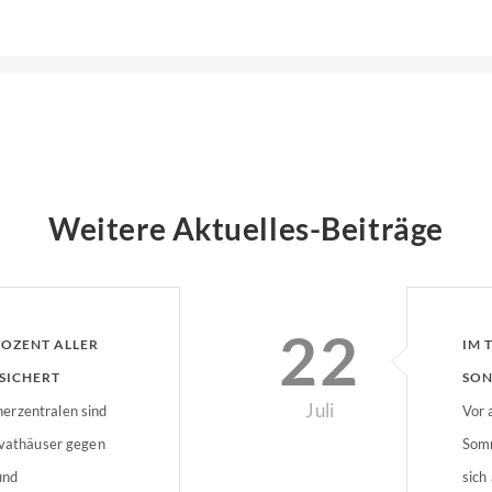
Weitere Aktuelles-Beiträge
22
ROZENT ALLER
IM 
SICHERT
SON
Juli
erzentralen sind
Vor 
ivathäuser gegen
Somm
und
sich