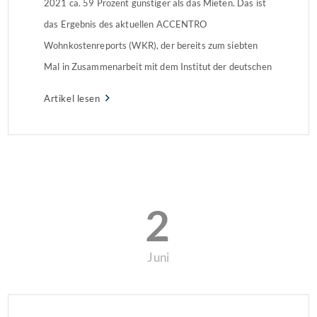
2021 ca. 59 Prozent günstiger als das Mieten. Das ist
das Ergebnis des aktuellen ACCENTRO
Wohnkostenreports (WKR), der bereits zum siebten
Mal in Zusammenarbeit mit dem Institut der deutschen
Wirtschaft Köln e. V. (IW) erstellt wurde.
Artikel lesen
2
Juni