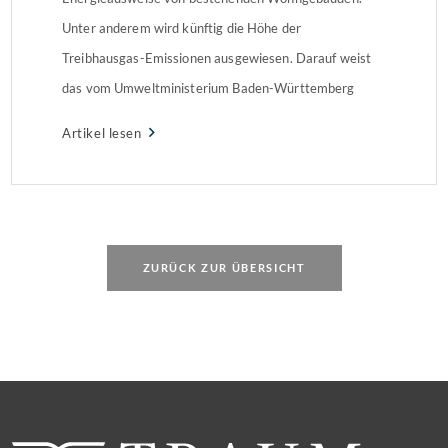
Unter anderem wird künftig die Höhe der
Treibhausgas-Emissionen ausgewiesen. Darauf weist
das vom Umweltministerium Baden-Württemberg
geförderte Informationsprogramm „Zukunft Altbau“
Artikel lesen
hin. Bei Verbrauchsausweisen sind
HauseigentümerInnen in Zukunft verpflichtet,
detaillierte Angaben zur energetischen Bewertung des
Gebäudes zu machen. Dies ist relevant für Ausweise,
die […]
ZURÜCK ZUR ÜBERSICHT