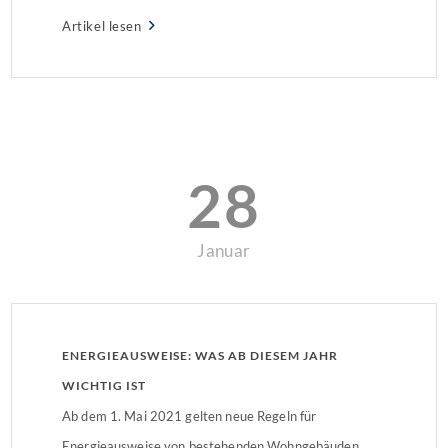
freuen dürfte. Dies entschied das Finanzgericht
Artikel lesen
Thüringen. Hintergrund: Anlage einer Eigentümerin
macht VerlusteIn den ersten drei Jahren nach der
Anschaffung der Solaranlage […]
28
Januar
ENERGIEAUSWEISE: WAS AB DIESEM JAHR
WICHTIG IST
Ab dem 1. Mai 2021 gelten neue Regeln für
Energieausweise von bestehenden Wohngebäuden.