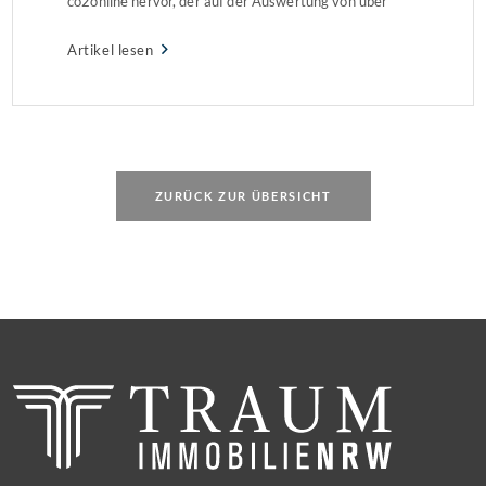
co2online hervor, der auf der Auswertung von über
90.000 Gebäudedaten basiert. Während Gas- und
Artikel lesen
Pelletpreise deutlich zulegen, bleiben Wärmepumpen
im Vergleich die günstigste Heizoption.
ZURÜCK ZUR ÜBERSICHT