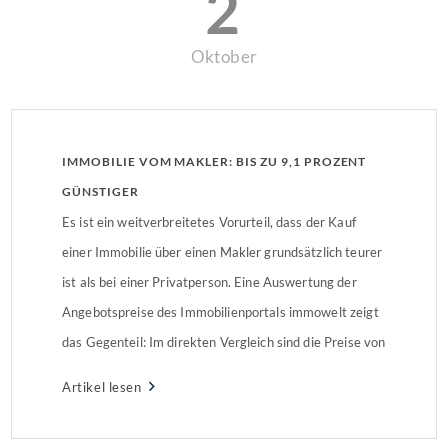
2
Oktober
IMMOBILIE VOM MAKLER: BIS ZU 9,1 PROZENT
GÜNSTIGER
Es ist ein weitverbreitetes Vorurteil, dass der Kauf
einer Immobilie über einen Makler grundsätzlich teurer
ist als bei einer Privatperson. Eine Auswertung der
Angebotspreise des Immobilienportals immowelt zeigt
das Gegenteil: Im direkten Vergleich sind die Preise von
privaten Angeboten merklich teurer als von
Artikel lesen
vergleichbaren Objekten, die über einen Makler
verkauft werden.