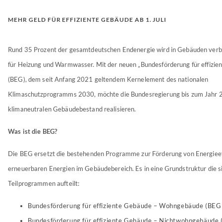
MEHR GELD FÜR EFFIZIENTE GEBÄUDE AB 1. JULI
Rund 35 Prozent der gesamtdeutschen Endenergie wird in Gebäuden verbr
für Heizung und Warmwasser. Mit der neuen „Bundesförderung für effizie
(BEG), dem seit Anfang 2021 geltendem Kernelement des nationalen
Klimaschutzprogramms 2030, möchte die Bundesregierung bis zum Jahr 
klimaneutralen Gebäudebestand realisieren.
Was ist die BEG?
Die BEG ersetzt die bestehenden Programme zur Förderung von Energieef
erneuerbaren Energien im Gebäudebereich. Es in eine Grundstruktur die si
Teilprogrammen aufteilt:
Bundesförderung für effiziente Gebäude – Wohngebäude (BE
Bundesförderung für effiziente Gebäude – Nichtwohngebäud