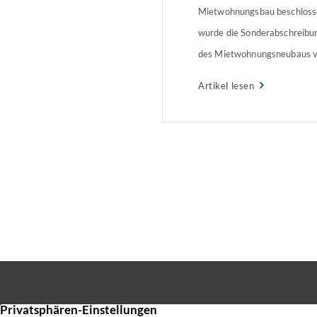
Mietwohnungsbau beschlosse
wurde die Sonderabschreibu
des Mietwohnungsneubaus vo
Prozent pro Jahr für die Ans
Artikel lesen
Herstellungskosten neuen 
eingeführt. Darauf weist der
Eigentümerverband Haus & 
profitiert von der Sonder-A
zu einem […]