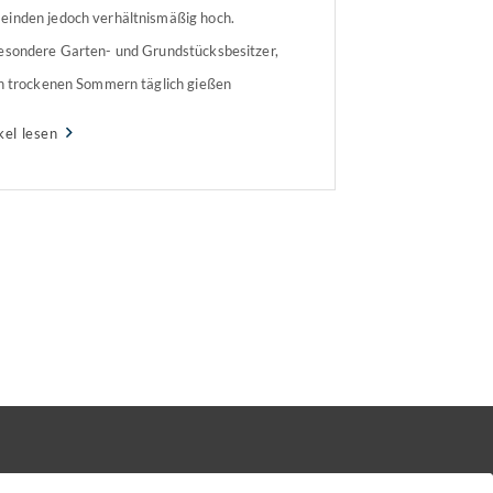
inden jedoch verhältnismäßig hoch.
esondere Garten- und Grundstücksbesitzer,
in trockenen Sommern täglich gießen
en, können diese Kosten deutlich
kel lesen
zieren. Gieß- und Gartenwasser separat
chnen Abwasserkosten werden fällig,
ld das Wasser in die Kanalisation fließt –
Gießwasser im Garten ist das […]