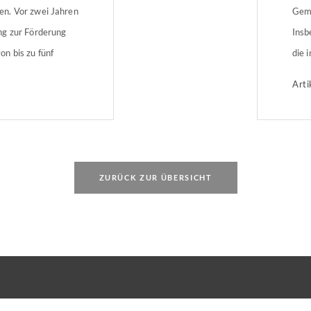
n. Vor zwei Jahren
Geme
ng zur Förderung
Insb
n bis zu fünf
die 
chaffungs- oder
müss
Arti
Wohnraums
redu
abre
Grund hin. Wer
soba
fA? Wohnungen bis
bei 
ZURÜCK ZUR ÜBERSICHT