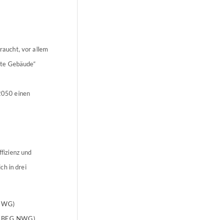
aucht, vor allem
nte Gebäude“
2050 einen
fizienz und
ch in drei
G WG)
e (BEG NWG)