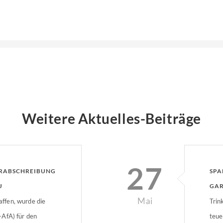
Weitere Aktuelles-Beiträge
27
ERABSCHREIBUNG
SPA
U
GAR
Mai
ffen, wurde die
Trin
AfA) für den
teue