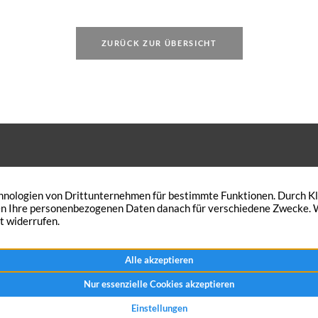
ogelkot auf seiner
Weit
Gese
Gewe
ZURÜCK ZUR ÜBERSICHT
 den Wunsch Ihre Immobilie zu
Peterskath 21
n? Traumimmobilien-NRW verkauft
46562 Voerde
Immobilie in kürzester Zeit – zum
+49 2855 921444
chen Preis.
Nachricht senden