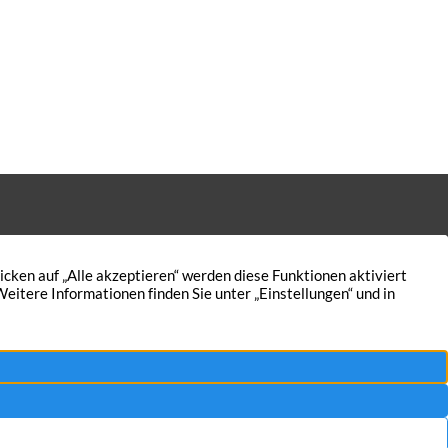
erbildungszeitraum beseitigtDie neuen
tzesregelungen sind in der
rbeordnung (GewO, § 34c Abs. 2a) […]
Kontakt
Nutzungsbedingungen
Aktuelles
Datenschutz
5
Immobilien
Impressum
AGB