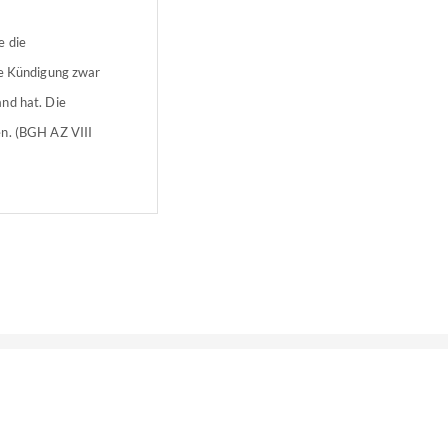
e die
se Kündigung zwar
nd hat. Die
en. (BGH AZ VIII