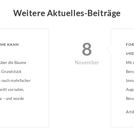
Weitere Aktuelles-Beiträge
8
UME KANN
FOR
UND
November
 über die Bäume
Mit 
in Grundstück
Beru
h nach mehrfacher
Immo
hnitt vornahm,
Augu
ma – und wurde
Beru
asst RückschnittDie
Jahr
Arti
r über das
sorg
 herüber. Dieser
nach