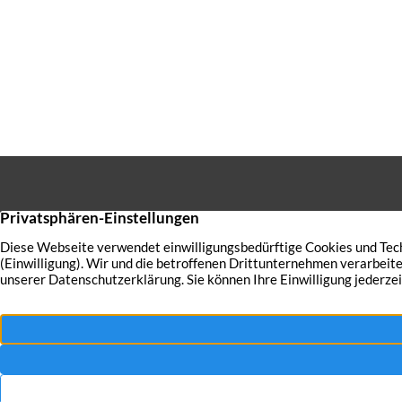
ärgerte sich über Laub und V
Terrasse. […]
Sie haben
verkaufe
auch Ihre 
bestmögli