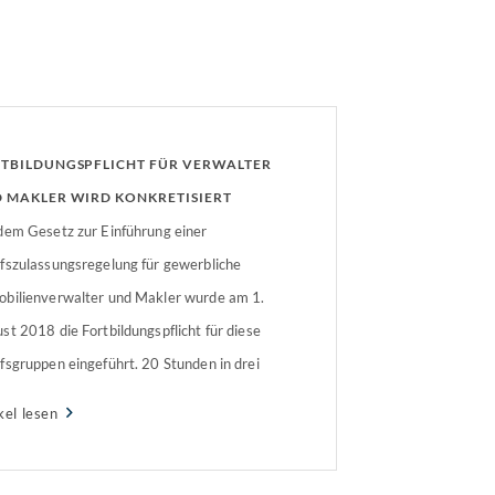
TBILDUNGSPFLICHT FÜR VERWALTER
 MAKLER WIRD KONKRETISIERT
dem Gesetz zur Einführung einer
fszulassungsregelung für gewerbliche
bilienverwalter und Makler wurde am 1.
st 2018 die Fortbildungspflicht für diese
fsgruppen eingeführt. 20 Stunden in drei
en sind seitdem Pflicht. Diese Formulierung
kel lesen
te für Unklarheiten – jetzt wird
gebessert. Unklarheiten über