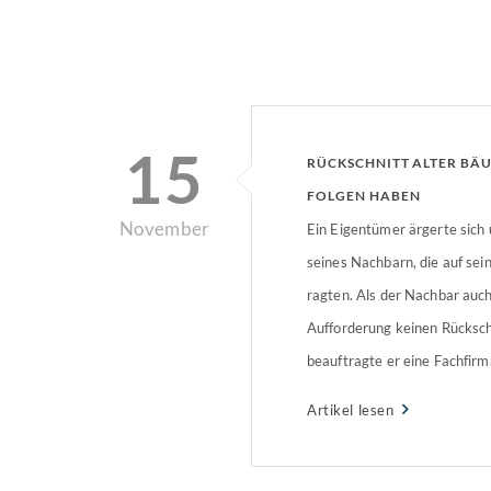
15
RÜCKSCHNITT ALTER BÄ
FOLGEN HABEN
November
Ein Eigentümer ärgerte sich
seines Nachbarn, die auf se
ragten. Als der Nachbar auc
Aufforderung keinen Rücksc
beauftragte er eine Fachfir
verklagt. Eigentümer veranl
Artikel lesen
Bäume ragten mehrere Mete
Grundstück des Eigentümers