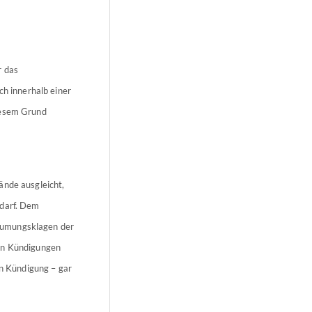
r das
ch innerhalb einer
iesem Grund
ände ausgleicht,
 darf. Dem
 Räumungsklagen der
hen Kündigungen
en Kündigung – gar