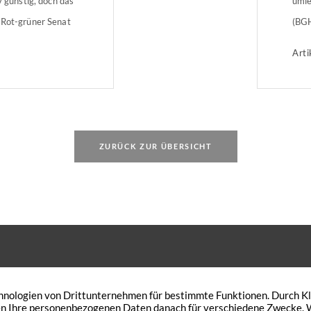
v günstig, doch das
umle
 Rot-grüner Senat
(BGH
r im
Betr
Arti
Erhöhung des
seit
t auf 5,5 Prozent
Birk
ehreinnahmen, die
mehr
ZURÜCK ZUR ÜBERSICHT
 den Wunsch Ihre Immobilie zu
Peterskath 21