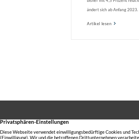
bisher mit 4,5 Prozent relati
ändert sich ab Anfang 2023.
beschließt Erhöhung „Mit de
Artikel lesen
Ländervergleich maßvollen 
Steuersatzes von 4,5 Prozen
generiert Hamburg Steuerm
zur Finanzierung der […]
Sie haben