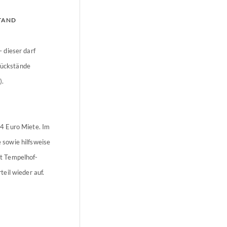
TAND
 dieser darf
 Rückstände
).
4 Euro Miete. Im
e sowie hilfsweise
t Tempelhof-
eil wieder auf.