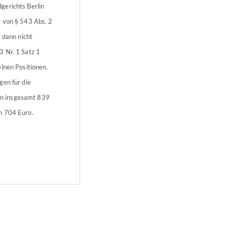
gerichts Berlin
e von § 543 Abs. 2
 dann nicht
3 Nr. 1 Satz 1
lnen Positionen.
gen für die
on insgesamt 839
n 704 Euro.