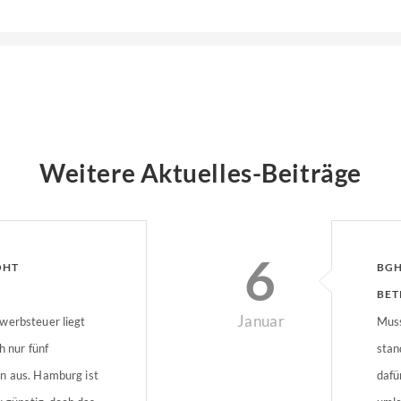
Weitere Aktuelles-Beiträge
6
ÖHT
BGH
BET
Januar
werbsteuer liegt
Muss
h nur fünf
stan
n aus. Hamburg ist
dafü