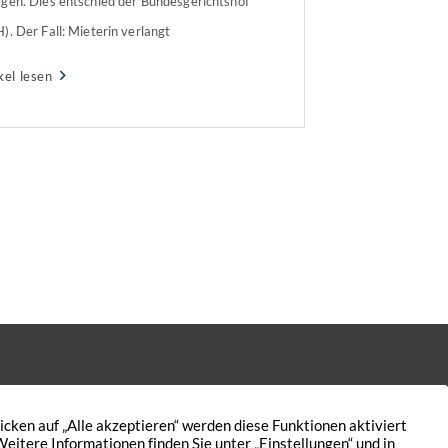
gen. Dies entschied der Bundesgerichtshof
). Der Fall: Mieterin verlangt
iebskosten zurück Die Vermieterin ließ eine
kel lesen
 über 40 Jahren auf dem Anwesen stehende
e fällen, da der Baum morsch und nicht
 standfest war. […]
Kontakt
Nutzungsbedingungen