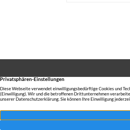
Die Vermieterin sprach 201
geschlossene Mietverhältnis
wegen Eigebedarfs aus, wora
Sie haben
verkaufe
auch Ihre 
bestmögli