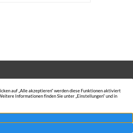
dsteuer: der Bundesweg Die Grundlage
Bundesweges ist das sogenannte
agswertverfahren. Hier fließen der
nrichtwert, die […]
Kontakt
Nutzungsbedingungen
Aktuelles
Datenschutz
5
Immobilien
Impressum
AGB