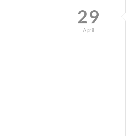
29
April