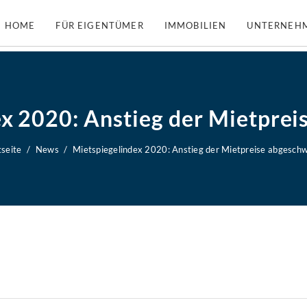
HOME
FÜR EIGENTÜMER
IMMOBILIEN
UNTERNEH
x 2020: Anstieg der Mietpre
tseite
News
Mietspiegelindex 2020: Anstieg der Mietpreise abgesch