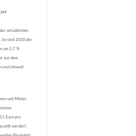
CHT
der ortsüblichen
. So sind 2020 die
en um 1,7 %
ht aus dem
en und Umwelt
nnen und Mieter
atmeter
,11 Euro pro
ezahlt werden“,
zweiten Rangplatz