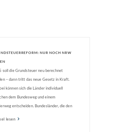
NDSTEUERREFORM: NUR NOCH NRW
EN
 soll die Grundsteuer neu berechnet
en – dann tritt das neue Gesetz in Kraft.
bei können sich die Länder individuell
chen dem Bundesweg und einem
erweg entscheiden. Bundesländer, die den
erweg gehen möchten, müssen ein
kel lesen
prechendes Gesetz verabschieden.