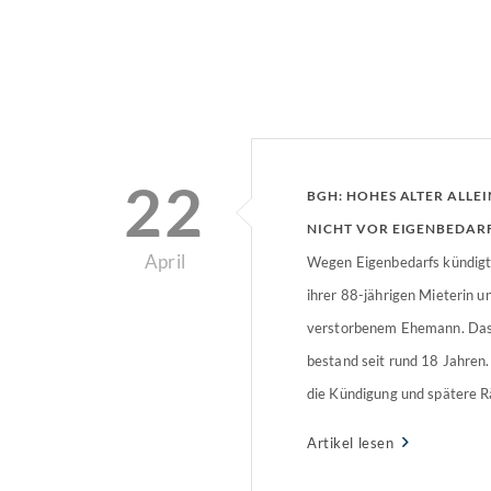
22
BGH: HOHES ALTER ALLE
NICHT VOR EIGENBEDA
April
Wegen Eigenbedarfs kündigt
ihrer 88-jährigen Mieterin u
verstorbenem Ehemann. Das
bestand seit rund 18 Jahren
die Kündigung und spätere 
zurück und verwies auf das V
Artikel lesen
Härtefalls. Hintergrund: Mie