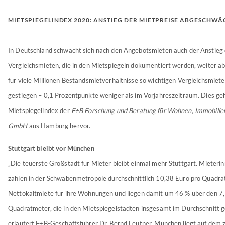
MIETSPIEGELINDEX 2020: ANSTIEG DER MIETPREISE ABGESCHWÄ
In Deutschland schwächt sich nach den Angebotsmieten auch der Anstieg 
Vergleichsmieten, die in den Mietspiegeln dokumentiert werden, weiter ab
für viele Millionen Bestandsmietverhältnisse so wichtigen Vergleichsmiet
gestiegen – 0,1 Prozentpunkte weniger als im Vorjahreszeitraum. Dies ge
Mietspiegelindex der
F+B Forschung und Beratung für Wohnen, Immobili
GmbH
aus Hamburg hervor.
Stuttgart bleibt vor München
„Die teuerste Großstadt für Mieter bleibt einmal mehr Stuttgart. Mieteri
zahlen in der Schwabenmetropole durchschnittlich 10,38 Euro pro Quadr
Nettokaltmiete für ihre Wohnungen und liegen damit um 46 % über den 7
Quadratmeter, die in den Mietspiegelstädten insgesamt im Durchschnitt g
erläutert F+B-Geschäftsführer Dr. Bernd Leutner. München liegt auf dem 