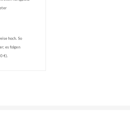
eter
eise hoch. So
r; es folgen
0 €).