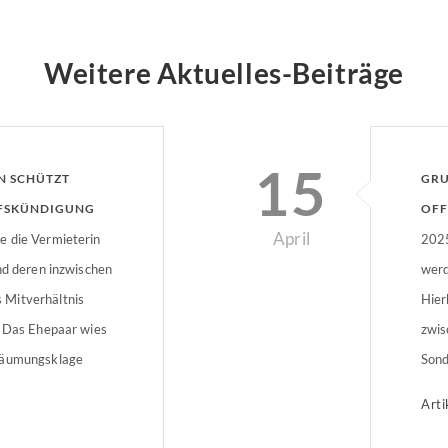
Weitere Aktuelles-Beiträge
15
IN SCHÜTZT
GRU
RFSKÜNDIGUNG
OFF
April
e die Vermieterin
2025
nd deren inzwischen
werd
 Mitverhältnis
Hier
. Das Ehepaar wies
zwis
Räumungsklage
Sond
orliegen eines
Sond
Arti
ter sehen Härtefall
ents