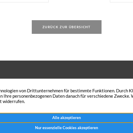
5 für das 1997
Grun
 eine Kündigung
des 
ufhin […]
Ertr
Bode
ZURÜCK ZUR ÜBERSICHT
 den Wunsch Ihre Immobilie zu
Peterskath 21
n? Traumimmobilien-NRW verkauft
46562 Voerde
Immobilie in kürzester Zeit – zum
+49 2855 921444
chen Preis.
Nachricht senden