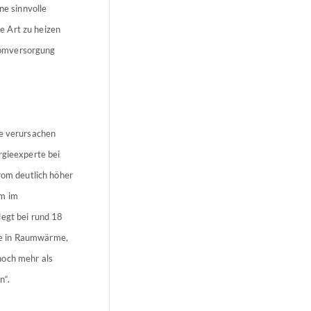
ne sinnvolle
e Art zu heizen
tromversorgung
te verursachen
rgieexperte bei
rom deutlich höher
om im
iegt bei rund 18
ie in Raumwärme,
noch mehr als
n“.