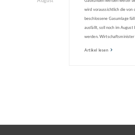
August
Gaskunden werden weiter be
wird voraussichtlich die von
beschlossene Gasumlage fäll
ausfällt, soll noch im Augus
werden. Wirtschaftsminister
dass es Entlastungen für je
Artikel lesen
werde, die wegen der Umlage
Armutsgrenze rutschten: „Das
Schritt, aber ein notwendiger 