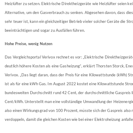
Heizlüfter zu setzen. Elektrische Direktheizgeräte wie Heizlüfter seien kei
Alternative, um den Gasverbrauch zu senken. Abgesehen davon, dass dies
sehr teuer ist, kann ein gleichzeitiger Betrieb vieler solcher Geräte die S
beeinträchtigen und sogar zu Ausfällen führen.
Hohe Preise, wenig Nutzen
Das Vergleichsportal Verivox rechnet es vor: „Elektrische Direktheizgerä
deutlich höhere Kosten als eine Gasheizung“, erklärt Thorsten Storck, Ene
Verivox. „Das liegt daran, dass der Preis für eine Kilowattstunde (kWh) St
ist als für eine kWh Gas. Im August 2022 kostet eine Kilowattstunde Str
bundesweiten Durchschnitt rund 42 Cent, der durchschnittliche Gaspreis l
Cent/kWh. Unterstellt man eine vollständige Umwandlung der Heizenerg
also einen Wirkungsgrad von 100 Prozent, müsste sich der Gaspreis also 
verdoppeln, damit die gleichen Kosten wie bei einer Elektroheizung anfalle