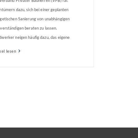
Verband Privater Bauherren (VPB) rät
ntümern dazu, sich bei einer geplanten
getischen Sanierung von unabhängigen
verständigen beraten zu lassen.
werker neigen häufig dazu, das eigene
rk zu empfehlen.
kel lesen