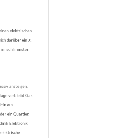
inen elektrischen
ich darüber einig,
nd im schlimmsten
assiv ansteigen,
lage verbleibt Gas
lein aus
er ein Quartier,
chnik Elektronik
 elektrische