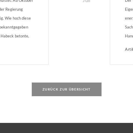
Juli
lastet: Ab Oktober
Der 
 der Regierung
Eige
ig. Wie hoch diese
ener
t bekanntgegeben
Sach
 Habeck betonte,
Hand
ne Bürger geben
Gewe
Arti
 an die
 ist kein guter
Schritt.“
ZURÜCK ZUR ÜBERSICHT