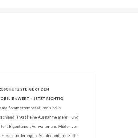
ZESCHUTZ STEIGERT DEN
OBILIENWERT – JETZT RICHTIG
HRÜSTEN UND FÖRDERN LASSEN
eme Sommertemperaturen sind in
schland längst keine Ausnahme mehr – und
stellt Eigentümer, Verwalter und Mieter vor
 Herausforderungen. Auf der anderen Seite