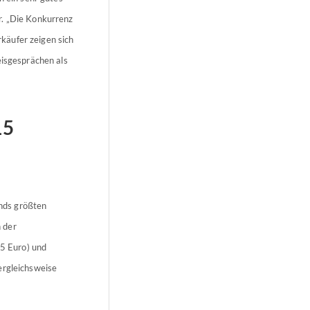
r. „Die Konkurrenz
käufer zeigen sich
eisgesprächen als
15
nds größten
 der
5 Euro) und
ergleichsweise