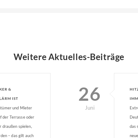
Weitere Aktuelles-Beiträge
26
KER &
HIT
LÄRM IST
IMM
Juni
ntümer und Mieter
NAC
Extr
uf der Terrasse oder
Deut
 draußen spielen,
das 
den – das gilt auch
neue