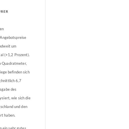
URER
ten
 Angebotspreise
andweit um
al (+1,2 Prozent).
o Quadratmeter,
iege befinden sich
nittlich 6,7
usgabe des
iert, wie sich die
schland und den
rt haben.
n ein sehr gutes