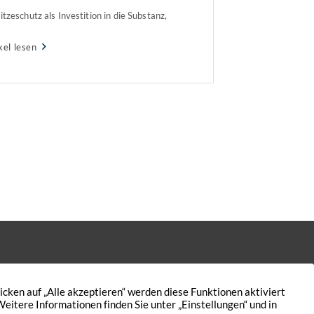
Hitzeschutz als Investition in die Substanz,
barkeit und Zukunftsfähigkeit von
kel lesen
uden zu sehen so der Immobilienverband
schland IVD Bundesverband der
bilienberater, Makler, Verwalter und
verständigen e. V.
Kontakt
Nutzungsbedingungen