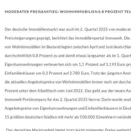
MODERATER PREISANSTIEG: WOHNIMMOBILIEN 0,8 PROZENT TE
Der deutsche Immobilienmarkt war auch im 2. Quartal 2025 von modera
Preissteigerungen geprägt, berichtet das Immobilienportal immowelt. Die
von Wohnimmobilien im Bestand legten zwischen April und Juni deutschl
durchschnittlich 0,8 Prozent zu und damit etwas langsamer als im 1. Quart
Eigentumswohnungen verteuerten sich um 1,1 Prozent auf 3.193 Euro pr
Einfamilienhäuser um 0,3 Prozent auf 2.780 Euro. Trotz der jüngsten Anst
die aktuellen Angebotspreise von Wohnimmobilien immer noch um durchsch
Prozent unter dem Allzeithoch vom Juni 2022. Das geht aus der neuen A
immowelt Preiskompass für das 2. Quartal 2025 hervor. Darin wurde analys
Angebotspreise von Eigentumswohnungen und Einfamilienhäusern in Deut
15 größten deutschen Städten mit mehr als 500.000 Einwohnern verände
„Das derzeitige Marktumfeld bietet trotz leicht steigender Preise weiterhi