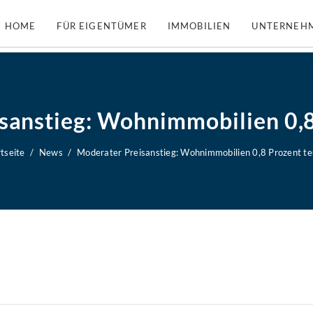
HOME
FÜR EIGENTÜMER
IMMOBILIEN
UNTERNEH
sanstieg: Wohnimmobilien 0,8
tseite
News
Moderater Preisanstieg: Wohnimmobilien 0,8 Prozent te