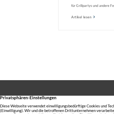
für Grillpartys und andere Fe
Verbraucherschutzverband 
Artikel lesen
Eigentum (WiE) informiert, w
Nachbarn dulden müssen un
es gibt.
Sie haben