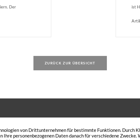
iern. Der
ist 
Wohnen im
Nutz
Arti
ie viel Lärm
Gebä
d welche Grenzen
Deut
Immo
Sach
ZURÜCK ZUR ÜBERSICHT
 den Wunsch Ihre Immobilie zu
Peterskath 21