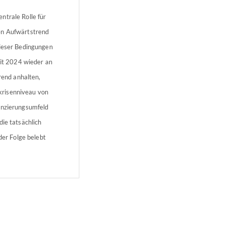
ntrale Rolle für
en Aufwärtstrend
dieser Bedingungen
eit 2024 wieder an
rend anhalten,
krisenniveau von
nanzierungsumfeld
die tatsächlich
der Folge belebt