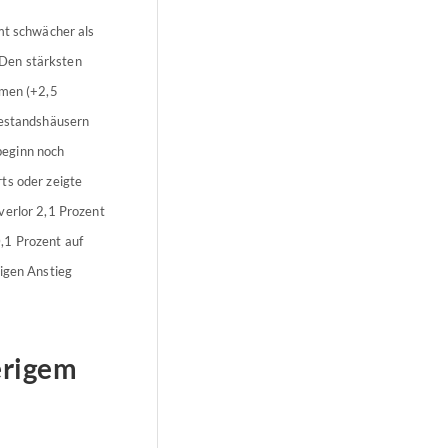
mt schwächer als
 Den stärksten
emen (+2,5
Bestandshäusern
beginn noch
ts oder zeigte
verlor 2,1 Prozent
,1 Prozent auf
tigen Anstieg
erigem