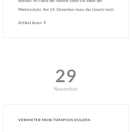
worden. Im Fokus der Reform steht vor allem der
Mieterschutz. Am 14. Dezember muss das Gesetz noch
den Bundesrat durchlaufen und könnte dann bereits
Artikel lesen
zum 01.01.2019 in Kraft treten. Geringere Kosten für
MieterMit Inkrafttreten der Reform […]
29
November
VERMIETER MUSS TÜRSPION DULDEN