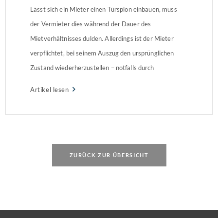
Lässt sich ein Mieter einen Türspion einbauen, muss
der Vermieter dies während der Dauer des
Mietverhältnisses dulden. Allerdings ist der Mieter
verpflichtet, bei seinem Auszug den ursprünglichen
Zustand wiederherzustellen – notfalls durch
Auswechseln des Türblattes. Vermieterin sieht
Artikel lesen
PflichtverletzungAls die Vermieterin den Türspion
entdeckte, forderte sie den Mieter zum sofortigen
Rückbau auf. Ihrer Ansicht nach war […]
ZURÜCK ZUR ÜBERSICHT