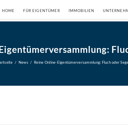
HOME
FÜR EIGENTÜMER
IMMOBILIEN
UNTERNEH
-Eigentümerversammlung: Fluc
artseite
News
Reine Online-Eigentümerversammlung: Fluch oder Seg