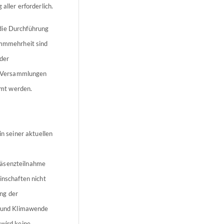
aller erforderlich.
die Durchführung
timmmehrheit sind
 der
e Versammlungen
mmt werden.
 seiner aktuellen
räsenzteilnahme
nschaften nicht
ng der
 und Klimawende
 wird keine