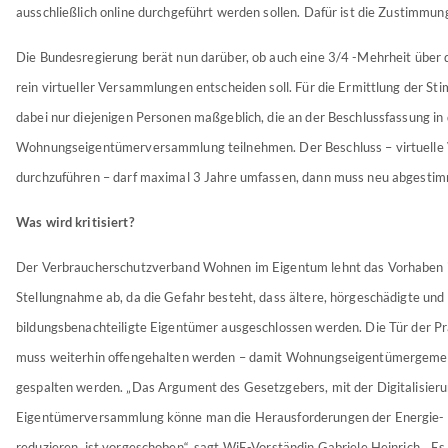
ausschließlich online durchgeführt werden sollen. Dafür ist die Zustimmung 
Die Bundesregierung berät nun darüber, ob auch eine 3/4 -Mehrheit über 
rein virtueller Versammlungen entscheiden soll. Für die Ermittlung der S
dabei nur diejenigen Personen maßgeblich, die an der Beschlussfassung in
Wohnungseigentümerversammlung teilnehmen. Der Beschluss – virtuell
durchzuführen – darf maximal 3 Jahre umfassen, dann muss neu abgesti
Was wird kritisiert?
Der Verbraucherschutzverband Wohnen im Eigentum lehnt das Vorhaben in
Stellungnahme ab, da die Gefahr besteht, dass ältere, hörgeschädigte und
bildungsbenachteiligte Eigentümer ausgeschlossen werden. Die Tür der P
muss weiterhin offengehalten werden – damit Wohnungseigentümergemei
gespalten werden. „Das Argument des Gesetzgebers, mit der Digitalisieru
Eigentümerversammlung könne man die Herausforderungen der Energie-
reduzieren, ist vorgeschoben“, sagt WiE-Vorständin Gabriele Heinrich. „Es