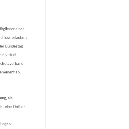
?
tglieder einer
hluss erlauben,
der Bundestag
n virtuell
rschutzverband
vehement ab.
ng, als
s reine Online-
lungen