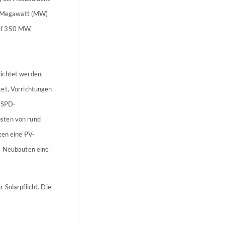
00 Megawatt (MW)
auf 350 MW.
ichtet werden,
tet, Vorrichtungen
e SPD-
osten von rund
gen eine PV-
te Neubauten eine
 Solarpflicht. Die