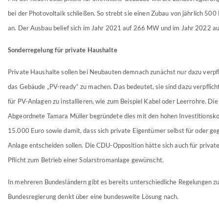
bei der Photovoltaik schließen. So strebt sie einen Zubau von jährlich 5
an. Der Ausbau belief sich im Jahr 2021 auf 266 MW und im Jahr 2022 
Sonderregelung für private Haushalte
Private Haushalte sollen bei Neubauten demnach zunächst nur dazu verpfl
das Gebäude „PV-ready“ zu machen. Das bedeutet, sie sind dazu verpflich
für PV-Anlagen zu installieren, wie zum Beispiel Kabel oder Leerrohre. Di
Abgeordnete Tamara Müller begründete dies mit den hohen Investitionsk
15.000 Euro sowie damit, dass sich private Eigentümer selbst für oder ge
Anlage entscheiden sollen. Die CDU-Opposition hätte sich auch für priva
Pflicht zum Betrieb einer Solarstromanlage gewünscht.
In mehreren Bundesländern gibt es bereits unterschiedliche Regelungen zur
Bundesregierung denkt über eine bundesweite Lösung nach.