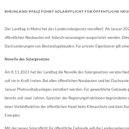
RHEINLAND-PFALZ FÜHRT SOLARPFLICHT FÜR ÖFFENTLICHE NEU
Der Landtag in Mainz hat das Landessolargesetz novelliert. Ab Januar 20
öffentlichen Neubauten mit Solarstromanalagen ausgerüstet werden. Dies 
Dachsanierungen von Bestandsgebäuden. Für private Eigentümer gilt eine
Novelle des Solargesetzes
Am 8.11.2023 hat der Landtag die Novelle des Solargesetzes verabschie
soll sie in Kraft treten. Bei allen öffentlichen Neubauten und bei Dachsan
Januar Photovoltaikanlagen installiert werden. Für gewerbliche Gebäude gil
bereits seit zwei Jahren. Sprecher der Regierungsfraktionen begründeten 
einer Vorbildfunktion der öffentlichen Hand beim Klimaschutz und dem A
Energien.
Mit der neuen Solarpflicht für öffentliche Gebäude will die Landesregieru