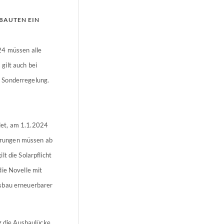
BAUTEN EIN
24 müssen alle
gilt auch bei
 Sonderregelung.
det, am 1.1.2024
ierungen müssen ab
t die Solarpflicht
die Novelle mit
usbau erneuerbarer
ng die Ausbaulücke