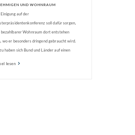
NEHMIGEN UND WOHNRAUM
AFFEN
 Einigung auf der
sterpräsidentenkonferenz soll dafür sorgen,
 bezahlbarer Wohnraum dort entstehen
, wo er besonders dringend gebraucht wird.
zu haben sich Bund und Länder auf einen
hleunigungspakt zur Verschlankung von
kel lesen
ahren und zur Reduzierung von
hmigungsverfahren geeinigt.