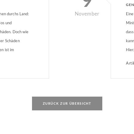
9
GE
November
hen durchs Land:
SCH
Eine
los und
Mini
chäden. Doch wie
dass
mer Schäden
kann
n ist im
Hier
ner Überblick.
Besc
Arti
Verf
Gene
ZURÜCK ZUR ÜBERSICHT