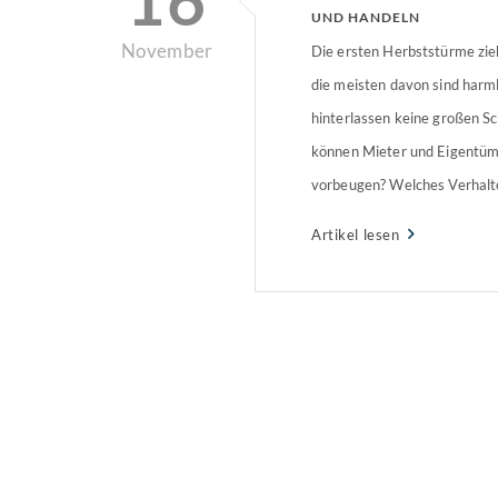
16
UND HANDELN
November
Die ersten Herbststürme zie
die meisten davon sind harm
hinterlassen keine großen S
können Mieter und Eigentü
vorbeugen? Welches Verhalte
Schadensfall richtig? Ein klei
Artikel lesen