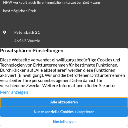
NRW verkauft auch Ihre Immobilie in kürzester Zeit – zum
bestmöglichen Preis.
Peterskath 21
46562 Voerde
+49 2855 9214445
Nachricht senden
Kontakt
Nutzungsbedingungen
Aktuelles
Datenschutz
Immobilien
Impressum
AGB