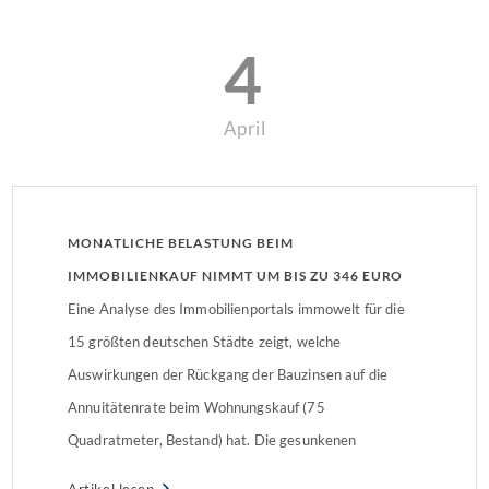
4
April
MONATLICHE BELASTUNG BEIM
IMMOBILIENKAUF NIMMT UM BIS ZU 346 EURO
AB
Eine Analyse des Immobilienportals immowelt für die
15 größten deutschen Städte zeigt, welche
Auswirkungen der Rückgang der Bauzinsen auf die
Annuitätenrate beim Wohnungskauf (75
Quadratmeter, Bestand) hat. Die gesunkenen
Immobilienpreise und der Zinsrückgang zeigen: Für
Artikel lesen