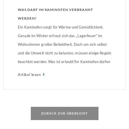
WAS DARF IM KAMINOFEN VERBRANNT
WERDEN?
Ein Kaminofen sorgt für Wärme und Gemütlichkeit.
Gerade im Winter erfreut sich das „Lagerfeuer“ im
Wohnzimmer großer Beliebtheit. Doch um sich selbst
und die Umwelt nicht zu belasten, müssen einige Regeln
beachtet werden. Was ist erlaubt?Im Kaminofen dürfen
unter anderem naturbelassenes Scheitholz,
Artikel lesen
Holzbriketts, Stein- und Braunkohle, Grillkohle,
naturbelassenes stückiges Holz (auch mit Rinde),
Sägespäne sowie […]
ZURÜCK ZUR ÜBERSICHT