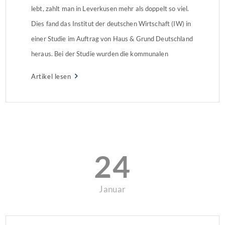
lebt, zahlt man in Leverkusen mehr als doppelt so viel.
Dies fand das Institut der deutschen Wirtschaft (IW) in
einer Studie im Auftrag von Haus & Grund Deutschland
heraus. Bei der Studie wurden die kommunalen
Nebenkosten der 100 größten Städte (nach
Artikel lesen
Einwohnern) miteinander verglichen. Nebenkosten im
VergleichZu den kommunalen […]
24
Januar