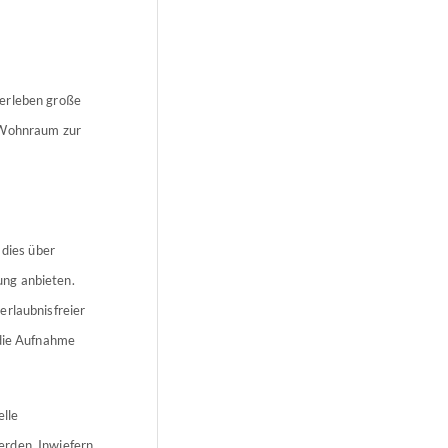
 erleben große
n Wohnraum zur
dies über
ung anbieten.
erlaubnisfreier
 die Aufnahme
elle
erden. Inwiefern