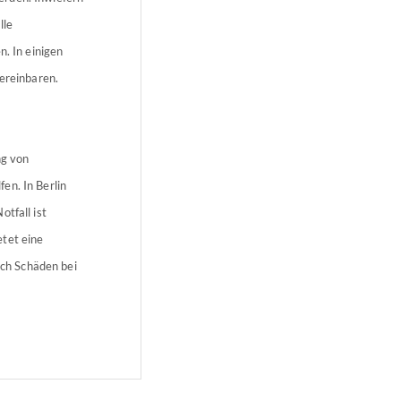
lle
n. In einigen
vereinbaren.
ng von
en. In Berlin
tfall ist
etet eine
ich Schäden bei