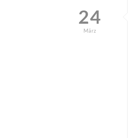
24
März