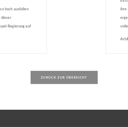
EEG-
so hoch ausfallen
ihre
 dieser
erge
mpel-Regierung auf
voll
twicklung. Der
weit
Arti
idung noch
ents
ächere sollen
Wirt
eren Angaben
Mitt
 2,1 Millionen
noch
Bund
ZURÜCK ZUR ÜBERSICHT
lem […]