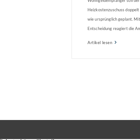
Wohngeldempfänger soll der
Heizkostenzuschuss doppelt 
wie ursprünglich geplant. Mit
Entscheidung reagiert die A
die aktuelle Energiepreis-En
Artikel lesen
Bundestag muss der Entsche
zustimmen. Einkommensschw
entlastet werden Nach früh
erhalten in diesem Jahr etwa
Menschen einen einmaligen
Heizkostenzuschuss – vor al