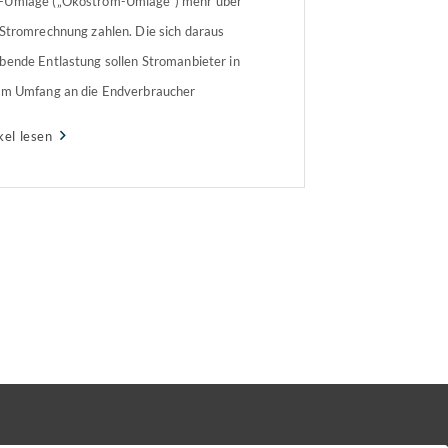
Umlage („Ökostrom-Umlage“) mehr über
 Stromrechnung zahlen. Die sich daraus
bende Entlastung sollen Stromanbieter in
em Umfang an die Endverbraucher
ergeben. Das Kabinett hat einen
kel lesen
prechenden Entwurf von
schaftsminister Robert Habeck (Grüne) am
woch beschlossen. Der Bundestag muss
 zustimmen, die Zustimmung des
esrats ist nicht erforderlich. Absenkung […]