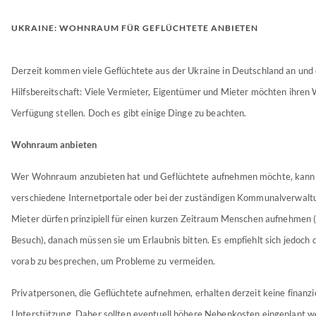
UKRAINE: WOHNRAUM FÜR GEFLÜCHTETE ANBIETEN
Derzeit kommen viele Geflüchtete aus der Ukraine in Deutschland an und
Hilfsbereitschaft: Viele Vermieter, Eigentümer und Mieter möchten ihre
Verfügung stellen. Doch es gibt einige Dinge zu beachten.
Wohnraum anbieten
Wer Wohnraum anzubieten hat und Geflüchtete aufnehmen möchte, kann 
verschiedene Internetportale oder bei der zuständigen Kommunalverwalt
Mieter dürfen prinzipiell für einen kurzen Zeitraum Menschen aufnehmen (
Besuch), danach müssen sie um Erlaubnis bitten. Es empfiehlt sich jedoch
vorab zu besprechen, um Probleme zu vermeiden.
Privatpersonen, die Geflüchtete aufnehmen, erhalten derzeit keine finanzi
Unterstützung. Daher sollten eventuell höhere Nebenkosten eingeplant w