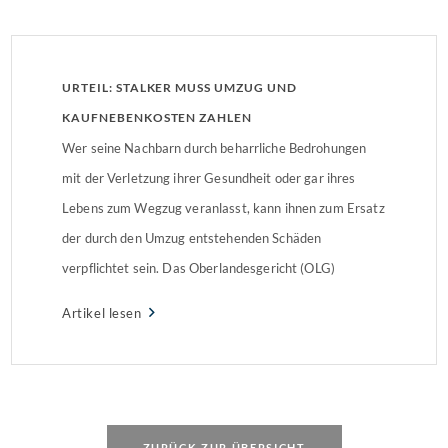
URTEIL: STALKER MUSS UMZUG UND
KAUFNEBENKOSTEN ZAHLEN
Wer seine Nachbarn durch beharrliche Bedrohungen
mit der Verletzung ihrer Gesundheit oder gar ihres
Lebens zum Wegzug veranlasst, kann ihnen zum Ersatz
der durch den Umzug entstehenden Schäden
verpflichtet sein. Das Oberlandesgericht (OLG)
Karlsruhe verurteilte den ehemaligen Nachbarn eines
Artikel lesen
Ehepaares zu einer Schadenersatzzahlung in Höhe von
über 44.000 Euro. Mann schikanierte seine Nachbarn
Bereits kurz […]
ZURÜCK ZUR ÜBERSICHT