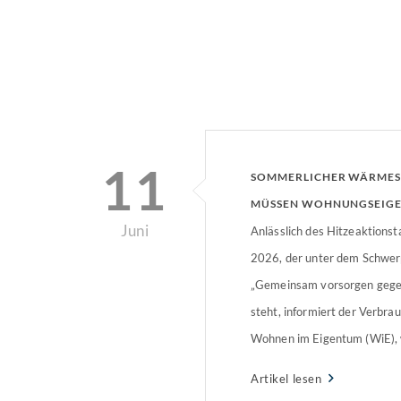
11
SOMMERLICHER WÄRMES
MÜSSEN WOHNUNGSEIG
Juni
BEACHTEN
Anlässlich des Hitzeaktionst
2026, der unter dem Schwe
„Gemeinsam vorsorgen gege
steht, informiert der Verbr
Wohnen im Eigentum (WiE), 
Maßnahmen des Hitzeschutz
Artikel lesen
Bestandsgebäuden umsetzen