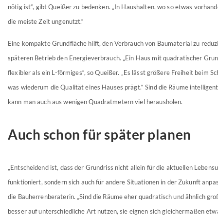
nötig ist“, gibt Queißer zu bedenken. „In Haushalten, wo so etwas vorhande
die meiste Zeit ungenutzt.“
Eine kompakte Grundfläche hilft, den Verbrauch von Baumaterial zu reduz
späteren Betrieb den Energieverbrauch. „Ein Haus mit quadratischer Grund
flexibler als ein L-förmiges“, so Queißer. „Es lässt größere Freiheit beim S
was wiederum die Qualität eines Hauses prägt.“ Sind die Räume intelligent
kann man auch aus wenigen Quadratmetern viel herausholen.
Auch schon für später planen
„Entscheidend ist, dass der Grundriss nicht allein für die aktuellen Leben
funktioniert, sondern sich auch für andere Situationen in der Zukunft anpas
die Bauherrenberaterin. „Sind die Räume eher quadratisch und ähnlich gro
besser auf unterschiedliche Art nutzen, sie eignen sich gleichermaßen etwa