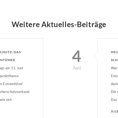
Weitere Aktuelles-Beiträge
4
CHUTZ: DAS
HEI
ENTÜMER
SCH
Juni
ags am 11. Juni
VER
Wer 
rpunktthema
Ents
n Extremhitze“
dami
aucherschutzverband
Die 
wie sich
Das 
es bei
komm
Arti
 lassen und was
klim