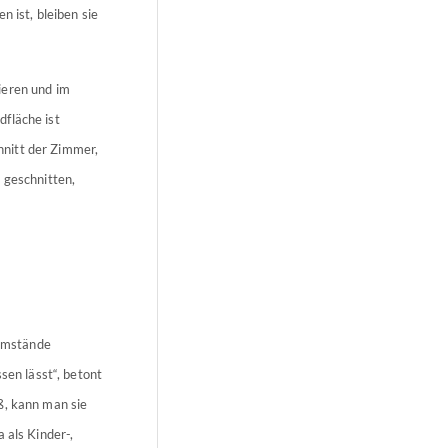
n ist, bleiben sie
ieren und im
fläche ist
chnitt der Zimmer,
 geschnitten,
sumstände
sen lässt“, betont
ß, kann man sie
 als Kinder-,