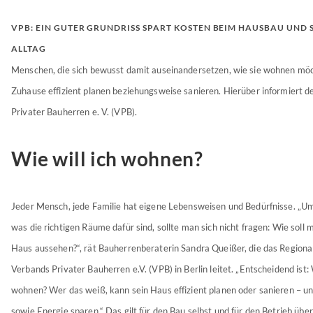
VPB: EIN GUTER GRUNDRISS SPART KOSTEN BEIM HAUSBAU UND 
ALLTAG
Menschen, die sich bewusst damit auseinandersetzen, wie sie wohnen möc
Zuhause effizient planen beziehungsweise sanieren. Hierüber informiert d
Privater Bauherren e. V. (VPB).
Wie will ich wohnen?
Jeder Mensch, jede Familie hat eigene Lebensweisen und Bedürfnisse. „U
was die richtigen Räume dafür sind, sollte man sich nicht fragen: Wie soll 
Haus aussehen?“, rät Bauherrenberaterin Sandra Queißer, die das Regiona
Verbands Privater Bauherren e.V. (VPB) in Berlin leitet. „Entscheidend ist: 
wohnen? Wer das weiß, kann sein Haus effizient planen oder sanieren – u
sowie Energie sparen.“ Das gilt für den Bau selbst und für den Betrieb über