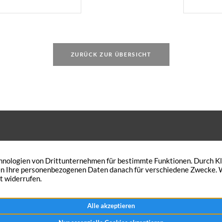
i beachten müssen.
Wär
schaft (WEG) über
ZURÜCK ZUR ÜBERSICHT
 den Wunsch Ihre Immobilie zu
Peterskath 21
n? Traumimmobilien-NRW verkauft
46562 Voerde
Immobilie in kürzester Zeit – zum
+49 2855 921444
chen Preis.
Nachricht senden