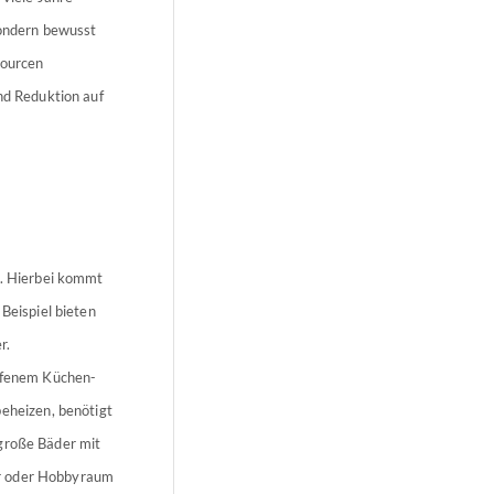
 sondern bewusst
sourcen
d Reduktion auf
n. Hierbei kommt
 Beispiel bieten
r.
offenem Küchen-
heizen, benötigt
 große Bäder mit
er oder Hobbyraum