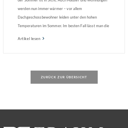
werden nun immer wärmer – vor allem
Dachgeschossbewohner leiden unter den hohen
Temperaturen im Sommer. Im besten Fall lässt man die
Wärme erst gar nicht in die Wohnung. Doch das ist
Artikel lesen
nicht immer eine Lösung. Welcher Sonnenschutz hilft
am […]
ZURÜCK ZUR ÜBERSICHT