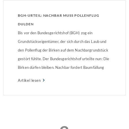
BGH-URTEIL: NACHBAR MUSS POLLENFLUG
DULDEN
Bis vor den Bundesgerichtshof (BGH) zog ein
Grundstückseigentümer, der sich durch das Laub und
den Pollenflug der Birken auf dem Nachbargrundstück
gestört fühlte. Der Bundesgerichtshof urteilte nun: Die
Birken dürfen bleiben. Nachbar fordert Baumfällung
oder monatliche ZahlungenLaub, herabfallende
Artikel lesen
Birkenzweige und Blütenkätzchen sowie der Pollenflug
störten den Kläger so sehr, dass er von seinem
Nachbarn verlangte, […]