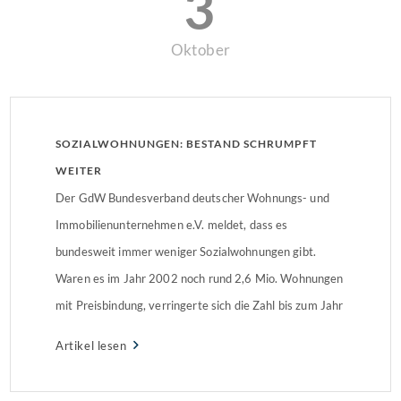
3
Oktober
SOZIALWOHNUNGEN: BESTAND SCHRUMPFT
WEITER
Der GdW Bundesverband deutscher Wohnungs- und
Immobilienunternehmen e.V. meldet, dass es
bundesweit immer weniger Sozialwohnungen gibt.
Waren es im Jahr 2002 noch rund 2,6 Mio. Wohnungen
mit Preisbindung, verringerte sich die Zahl bis zum Jahr
2018 auf rund 1,18 Mio. Wohnungen. Im Zeitraum
Artikel lesen
2017 bis 2020 werden nach Berechnungen der
Förderstellen der Länder jedes Jahr […]