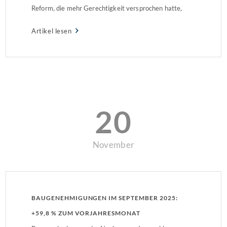
Reform, die mehr Gerechtigkeit versprochen hatte,
steht erneut auf dem Prüfstand. Für den
Artikel lesen
gemeinnützigen Verband Wohneigentum ist der
Verhandlungstag ein Weckruf an die Politik: Die
bisherigen Bewertungsmodelle erzeugen neue
Ungleichheiten, während […]
20
November
BAUGENEHMIGUNGEN IM SEPTEMBER 2025:
+59,8 % ZUM VORJAHRESMONAT