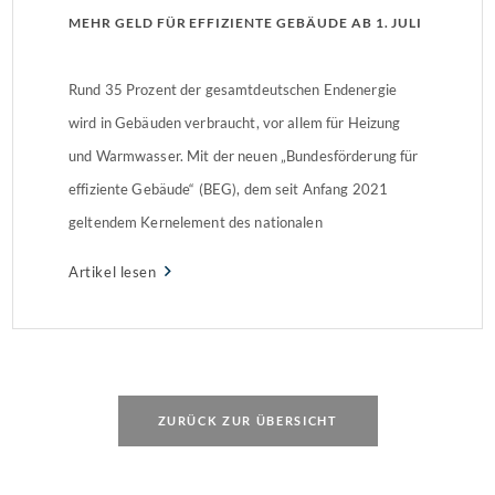
MEHR GELD FÜR EFFIZIENTE GEBÄUDE AB 1. JULI
Rund 35 Prozent der gesamtdeutschen Endenergie
wird in Gebäuden verbraucht, vor allem für Heizung
und Warmwasser. Mit der neuen „Bundesförderung für
effiziente Gebäude“ (BEG), dem seit Anfang 2021
geltendem Kernelement des nationalen
Klimaschutzprogramms 2030, möchte die
Artikel lesen
Bundesregierung bis zum Jahr 2050 einen
klimaneutralen Gebäudebestand realisieren. Was ist
die BEG? Die BEG ersetzt die bestehenden Programme
[…]
ZURÜCK ZUR ÜBERSICHT