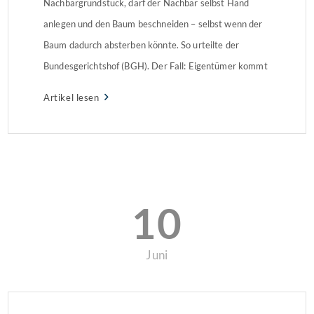
Nachbargrundstück, darf der Nachbar selbst Hand
anlegen und den Baum beschneiden – selbst wenn der
Baum dadurch absterben könnte. So urteilte der
Bundesgerichtshof (BGH). Der Fall: Eigentümer kommt
Aufforderung nicht nach Im verhandelten Fall ging es
Artikel lesen
um eine 15 Meter hohe Schwarzkiefer, deren Äste seit
20 Jahren auf […]
10
Juni