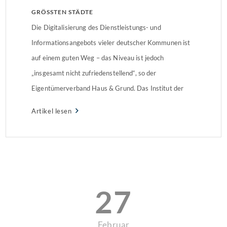
GRÖSSTEN STÄDTE
Die Digitalisierung des Dienstleistungs- und
Informationsangebots vieler deutscher Kommunen ist
auf einem guten Weg – das Niveau ist jedoch
„insgesamt nicht zufriedenstellend“, so der
Eigentümerverband Haus & Grund. Das Institut der
deutschen Wirtschaft Köln hat im Auftrag des
Artikel lesen
Eigentümerverbandes die Internetauftritte der 100
einwohnergrößten Städte in Deutschland detailliert
geprüft. Ergebnisse: Angebot überall
ausbaufähigGeprüft wurden die […]
27
Februar