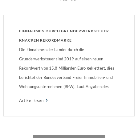
EINNAHMEN DURCH GRUNDERWERBSTEUER
KNACKEN REKORDMARKE
Die Einnahmen der Länder durch die
Grunderwerbsteuer sind 2019 auf einen neuen
Rekordwert von 15,8 Milliarden Euro geklettert, dies
berichtet der Bundesverband Freier Immobilien- und
Wohnungsunternehmen (BFW). Laut Angaben des
Bundesfinanzministeriums ist dies ein Anstieg von rund
Artikel lesen
12,1 Prozent im Vergleich zum Vorjahr. Bundesweit
haben sich die Einnahmen durch die
Grunderwerbsteuer seit 2010
verdreifacht.Grunderwerbsteuer ist […]