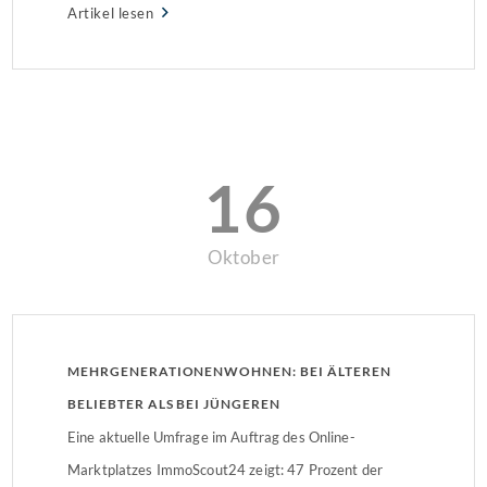
Artikel lesen
15.800. Die Zahl genehmigter Wohnungen, die durch
den Umbau bestehender Gebäude entstehen, […]
16
Oktober
MEHRGENERATIONENWOHNEN: BEI ÄLTEREN
BELIEBTER ALS BEI JÜNGEREN
Eine aktuelle Umfrage im Auftrag des Online-
Marktplatzes ImmoScout24 zeigt: 47 Prozent der