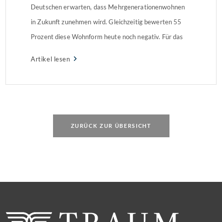
Deutschen erwarten, dass Mehrgenerationenwohnen
in Zukunft zunehmen wird. Gleichzeitig bewerten 55
Prozent diese Wohnform heute noch negativ. Für das
eigene Alter können sich dann aber viele diese Lösung
Artikel lesen
vorstellen – vor allem wenn die Lebensrealität konkret
wird.
ZURÜCK ZUR ÜBERSICHT