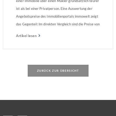
einer Immobilie über einen Makler grundsätzlich teurer
ist als bei einer Privatperson. Eine Auswertung der
Angebotspreise des Immobilienportals immowelt zeigt
das Gegenteil: Im direkten Vergleich sind die Preise von
privaten Angeboten merklich teurer als von
Artikel lesen
vergleichbaren Objekten, die über einen Makler
verkauft werden.
ZURÜCK ZUR ÜBERSICHT