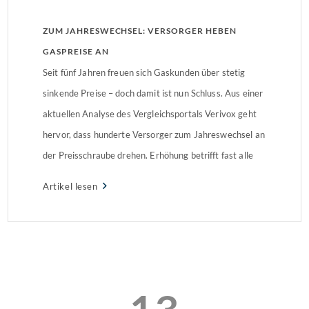
ZUM JAHRESWECHSEL: VERSORGER HEBEN
GASPREISE AN
Seit fünf Jahren freuen sich Gaskunden über stetig
sinkende Preise – doch damit ist nun Schluss. Aus einer
aktuellen Analyse des Vergleichsportals Verivox geht
hervor, dass hunderte Versorger zum Jahreswechsel an
der Preisschraube drehen. Erhöhung betrifft fast alle
BundesländerLaut Verivox haben bisher 224 der 710
Artikel lesen
Versorger Preiserhöhungen in Höhe von
durchschnittlich 7,7 Prozent angekündigt. Wer […]