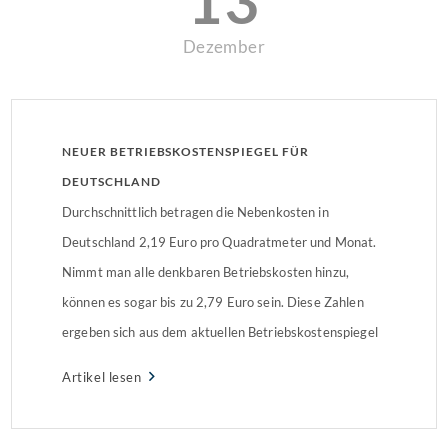
13
Dezember
NEUER BETRIEBSKOSTENSPIEGEL FÜR
DEUTSCHLAND
Durchschnittlich betragen die Nebenkosten in
Deutschland 2,19 Euro pro Quadratmeter und Monat.
Nimmt man alle denkbaren Betriebskosten hinzu,
können es sogar bis zu 2,79 Euro sein. Diese Zahlen
ergeben sich aus dem aktuellen Betriebskostenspiegel
des Deutschen Mieterbundes (DMB) für das Jahr 2016.
Artikel lesen
„Zweite Miete“Im Jahre 2016 mussten, nach Anfallen
aller Betriebskostenarten, 2.678,40 Euro für eine […]