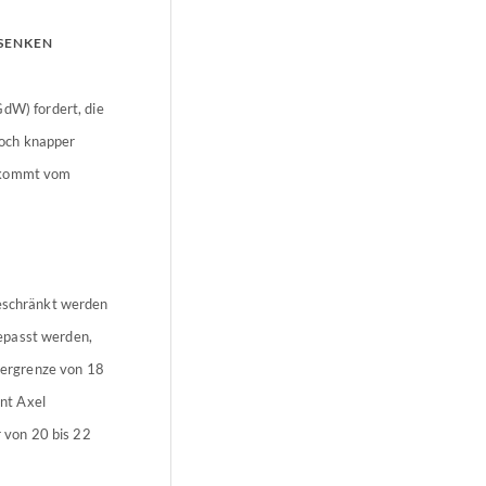
SENKEN
W) fordert, die
noch knapper
k kommt vom
geschränkt werden
epasst werden,
tergrenze von 18
nt Axel
 von 20 bis 22