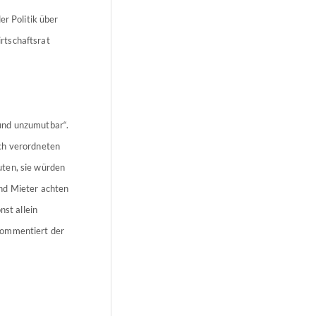
er Politik über
rtschaftsrat
und unzumutbar“.
ch verordneten
uten, sie würden
nd Mieter achten
nst allein
kommentiert der