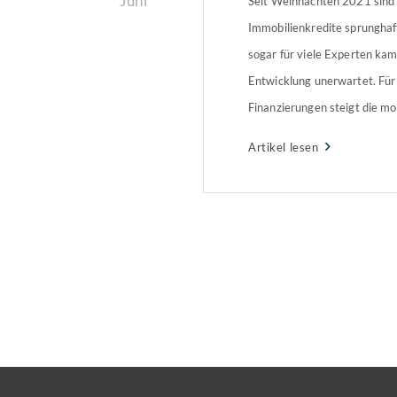
Juni
Seit Weihnachten 2021 sind 
Immobilienkredite sprunghaf
sogar für viele Experten kam
Entwicklung unerwartet. Für
Finanzierungen steigt die mo
deutlich. Was sollten Immobi
Artikel lesen
beachten?