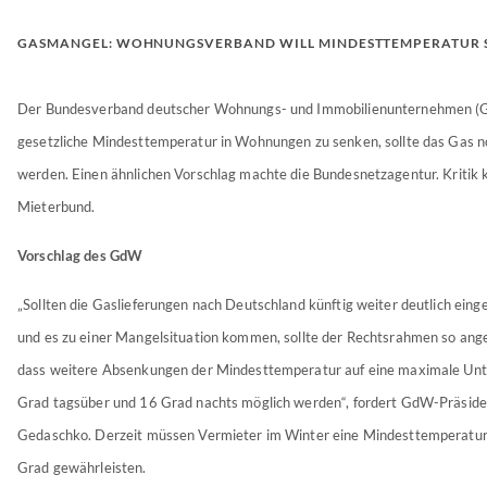
GASMANGEL: WOHNUNGSVERBAND WILL MINDESTTEMPERATUR 
Der Bundesverband deutscher Wohnungs- und Immobilienunternehmen (Gd
gesetzliche Mindesttemperatur in Wohnungen zu senken, sollte das Gas 
werden. Einen ähnlichen Vorschlag machte die Bundesnetzagentur. Kriti
Mieterbund.
Vorschlag des GdW
„Sollten die Gaslieferungen nach Deutschland künftig weiter deutlich ein
und es zu einer Mangelsituation kommen, sollte der Rechtsrahmen so ang
dass weitere Absenkungen der Mindesttemperatur auf eine maximale Un
Grad tagsüber und 16 Grad nachts möglich werden“, fordert GdW-Präside
Gedaschko. Derzeit müssen Vermieter im Winter eine Mindesttemperatur
Grad gewährleisten.