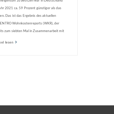
eigentum zu besitzen war in Deutschland
ahr 2021 ca. 59 Prozent günstiger als das
en. Das ist das Ergebnis des aktuellen
ENTRO Wohnkostenreports (WKR), der
its zum siebten Mal in Zusammenarbeit mit
Institut der deutschen Wirtschaft Köln e. V.
kel lesen
 erstellt wurde.