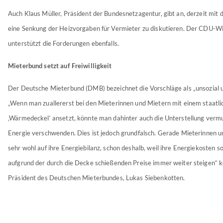
Auch Klaus Müller, Präsident der Bundesnetzagentur, gibt an, derzeit mit d
eine Senkung der Heizvorgaben für Vermieter zu diskutieren. Der CDU-Wi
unterstützt die Forderungen ebenfalls.
Mieterbund setzt auf Freiwilligkeit
Der Deutsche Mieterbund (DMB) bezeichnet die Vorschläge als „unsozial 
„Wenn man zuallererst bei den Mieterinnen und Mietern mit einem staatli
‚Wärmedeckel‘ ansetzt, könnte man dahinter auch die Unterstellung verm
Energie verschwenden. Dies ist jedoch grundfalsch. Gerade Mieterinnen u
sehr wohl auf ihre Energiebilanz, schon deshalb, weil ihre Energiekosten so
aufgrund der durch die Decke schießenden Preise immer weiter steigen“ 
Präsident des Deutschen Mieterbundes, Lukas Siebenkotten.