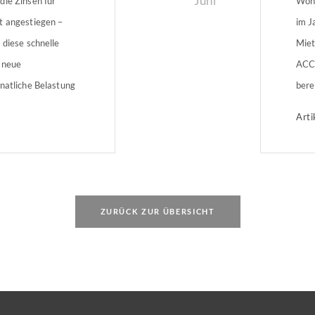
Juni
die Zinsen für
Wohn
t angestiegen –
im J
 diese schnelle
Miet
 neue
ACC
natliche Belastung
bere
lienkäufer
dem 
Arti
(IW)
ZURÜCK ZUR ÜBERSICHT