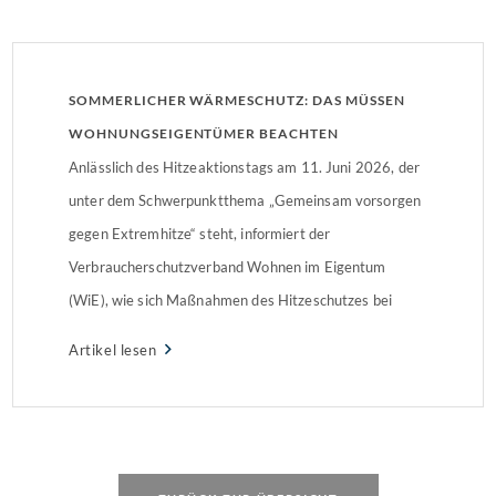
SOMMERLICHER WÄRMESCHUTZ: DAS MÜSSEN
WOHNUNGSEIGENTÜMER BEACHTEN
Anlässlich des Hitzeaktionstags am 11. Juni 2026, der
unter dem Schwerpunktthema „Gemeinsam vorsorgen
gegen Extremhitze“ steht, informiert der
Verbraucherschutzverband Wohnen im Eigentum
(WiE), wie sich Maßnahmen des Hitzeschutzes bei
Bestandsgebäuden umsetzen lassen und was
Artikel lesen
Wohnungseigentümer hierbei beachten müssen. In fast
allen Fällen muss die
Wohnungseigentümergemeinschaft (WEG) über die
Maßnahme beschließen.