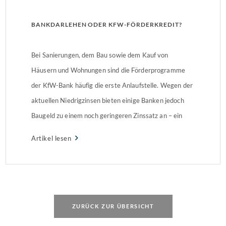
BANKDARLEHEN ODER KFW-FÖRDERKREDIT?
Bei Sanierungen, dem Bau sowie dem Kauf von
Häusern und Wohnungen sind die Förderprogramme
der KfW-Bank häufig die erste Anlaufstelle. Wegen der
aktuellen Niedrigzinsen bieten einige Banken jedoch
Baugeld zu einem noch geringeren Zinssatz an – ein
Vergleich lohnt sich fast immer, darauf weist das Portal
Artikel lesen
der Stiftung Warentest hin.KfW vergibt hohe
Zuschüsse fürs EnergiesparenDie […]
ZURÜCK ZUR ÜBERSICHT