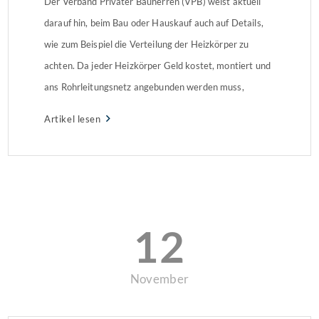
Der Verband Privater Bauherren (VPB) weist aktuell
darauf hin, beim Bau oder Hauskauf auch auf Details,
wie zum Beispiel die Verteilung der Heizkörper zu
achten. Da jeder Heizkörper Geld kostet, montiert und
ans Rohrleitungsnetz angebunden werden muss,
versuchen viele Bauunternehmer, die Zahl der
Artikel lesen
Heizkörper zu senken, oft auf einen pro Raum. Warmes
Zimmer ist nicht […]
12
November